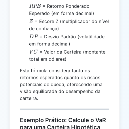
RPE
= Retorno Ponderado
RPE
Esperado (em forma decimal)
Z
= Escore Z (multiplicador do nível
Z
de confiança)
DP
= Desvio Padrão (volatilidade
D
P
em forma decimal)
VC
= Valor da Carteira (montante
V
C
total em dólares)
Esta fórmula considera tanto os
retornos esperados quanto os riscos
potenciais de queda, oferecendo uma
visão equilibrada do desempenho da
carteira.
Exemplo Prático: Calcule o VaR
para uma Carteira Hipotética