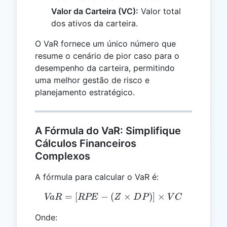
Valor da Carteira (VC):
Valor total
dos ativos da carteira.
O VaR fornece um único número que
resume o cenário de pior caso para o
desempenho da carteira, permitindo
uma melhor gestão de risco e
planejamento estratégico.
A Fórmula do VaR: Simplifique
Cálculos Financeiros
Complexos
A fórmula para calcular o VaR é:
=
[
−
(
VaR = [RPE - (Z \times D
×
)]
×
Va
R
RPE
Z
D
P
V
C
Onde: