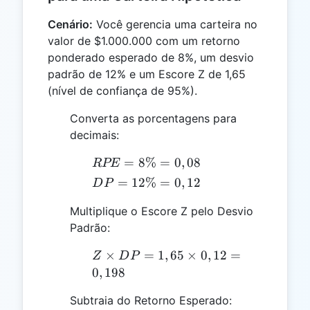
Cenário:
Você gerencia uma carteira no
valor de $1.000.000 com um retorno
ponderado esperado de 8%, um desvio
padrão de 12% e um Escore Z de 1,65
(nível de confiança de 95%).
Converta as porcentagens para
decimais:
RPE
=
8%
=
0
,
08
RPE
=
DP
=
12%
=
0
,
12
D
P
8\%
=
=
Multiplique o Escore Z pelo Desvio
12\%
0,08
Padrão:
=
0,12
Z
×
=
1
,
65
×
0
,
12
=
Z
D
P
\times
0
,
198
DP =
Subtraia do Retorno Esperado:
1,65