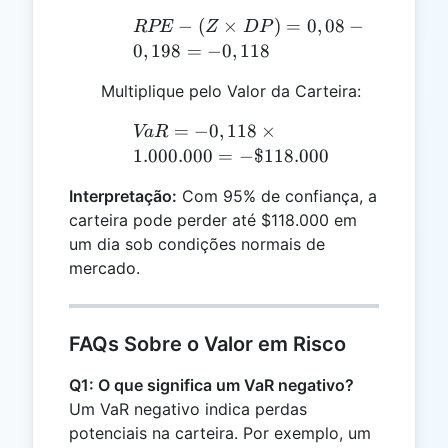
\times
RPE -
−
(
×
)
=
0
,
08
−
RPE
Z
D
P
0,12
(Z
0
,
198
=
−
0
,
118
=
\times
0,198
Multiplique pelo Valor da Carteira:
DP)
=
VaR =
=
−
0
,
118
×
Va
R
0,08 -
-0,118
1.000.000
=
−
$118.000
0,198
\times
=
Interpretação:
Com 95% de confiança, a
1.000.000
-0,118
carteira pode perder até $118.000 em
= -
um dia sob condições normais de
\$118.000
mercado.
FAQs Sobre o Valor em Risco
Q1: O que significa um VaR negativo?
Um VaR negativo indica perdas
potenciais na carteira. Por exemplo, um