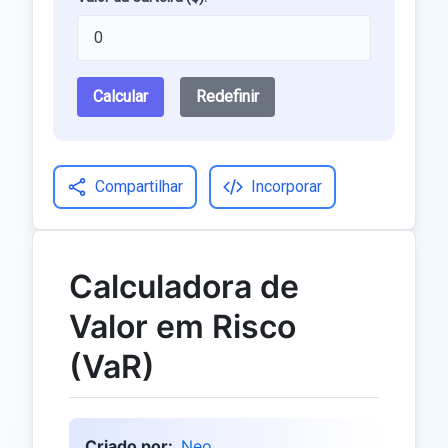
Calcular
Redefinir
Compartilhar
Incorporar
Calculadora de
Valor em Risco
(VaR)
Criado por:
Neo