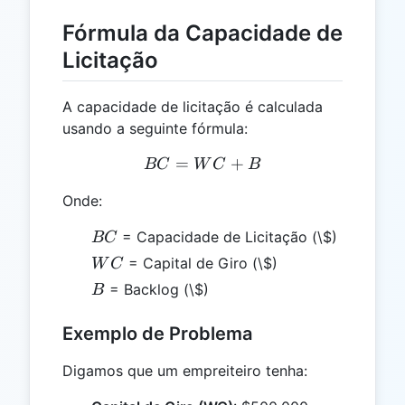
Fórmula da Capacidade de
Licitação
A capacidade de licitação é calculada
usando a seguinte fórmula:
=
BC = WC + B
+
BC
W
C
B
Onde:
BC
= Capacidade de Licitação (\$)
BC
WC
= Capital de Giro (\$)
W
C
B
= Backlog (\$)
B
Exemplo de Problema
Digamos que um empreiteiro tenha: