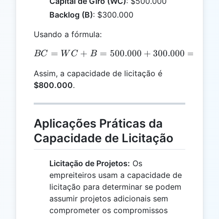
Capital de Giro (WC)
: $500.000
Backlog (B)
: $300.000
Usando a fórmula:
=
+
=
BC = WC + B = 500.000 +
500.000
+
300.000
=
800.
BC
W
C
B
Assim, a capacidade de licitação é
$800.000
.
Aplicações Práticas da
Capacidade de Licitação
Licitação de Projetos:
Os
empreiteiros usam a capacidade de
licitação para determinar se podem
assumir projetos adicionais sem
comprometer os compromissos