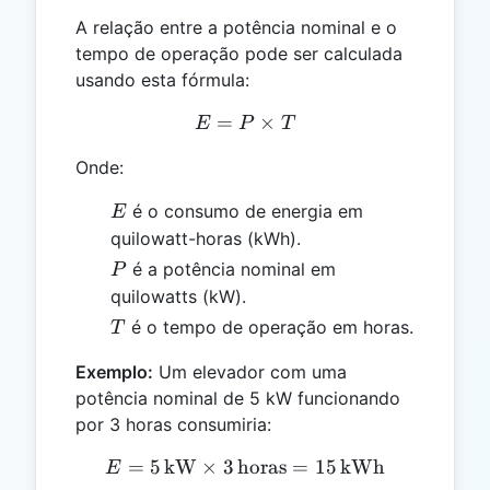
A relação entre a potência nominal e o
tempo de operação pode ser calculada
usando esta fórmula:
=
E = P \times T
×
E
P
T
Onde:
E
é o consumo de energia em
E
quilowatt-horas (kWh).
P
é a potência nominal em
P
quilowatts (kW).
T
é o tempo de operação em horas.
T
Exemplo:
Um elevador com uma
potência nominal de 5 kW funcionando
por 3 horas consumiria:
=
5
kW
×
3
horas
E = 5 \, \text{kW} \times
=
15
kWh
E