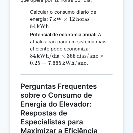
que opera por 12 horas por dia.
Calcular o consumo diário de
7 \,
7
kW
×
12
horas
=
energia:
\text{kW}
84
kWh
\times 12 \,
Potencial de economia anual:
A
\text{horas}
atualização para um sistema mais
= 84 \,
84 \,
eficiente pode economizar
\text{kWh}
\text{kWh/dia}
84
kWh/dia
×
365
dias/ano
×
\times 365 \,
0.25
=
7.665
kWh/ano
.
\text{dias/ano}
\times 0.25 =
7.665 \,
Perguntas Frequentes
\text{kWh/ano}
sobre o Consumo de
Energia do Elevador:
Respostas de
Especialistas para
Maximizar a Eficiência