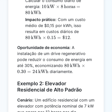
Calcular o consumo diário de
10 \,
10
kW
×
8
horas
=
energia:
\text{kW}
80
kWh
\times 8 \,
Impacto prático:
Com um custo
\text{horas}
médio de $0,15 por kWh, isso
= 80 \,
80 \,
resulta em custos diários de
\text{kWh}
\text{kWh}
80
kWh
×
0.15
=
$12
.
\times 0.15
Oportunidade de economia:
A
= \$12
instalação de um drive regenerativo
pode reduzir o consumo de energia em
80 \,
80
kWh
×
até 30%, economizando
\text{kWh}
0.30
=
24
kWh
diariamente.
\times 0.30
= 24 \,
Exemplo 2: Elevador
\text{kWh}
Residencial de Alto Padrão
Cenário:
Um edifício residencial com um
elevador com potência nominal de 7 kW