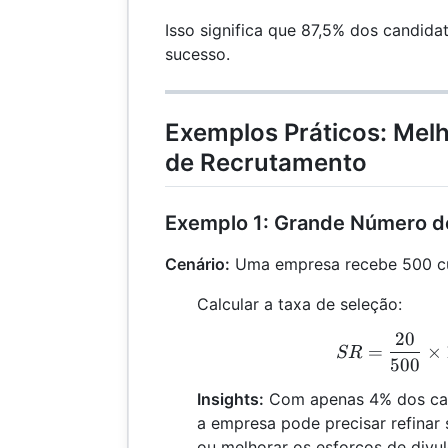
Isso significa que 87,5% dos candid
sucesso.
Exemplos Práticos: Mel
de Recrutamento
Exemplo 1: Grande Número d
Cenário:
Uma empresa recebe 500 cur
Calcular a taxa de seleção:
20
S
=
×
SR
500
Insights:
Com apenas 4% dos can
a empresa pode precisar refinar
ou melhorar os esforços de divu