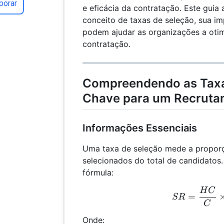
porar
e eficácia da contratação. Este guia
conceito de taxas de seleção, sua i
podem ajudar as organizações a oti
contratação.
Compreendendo as Taxa
Chave para um Recrutam
Informações Essenciais
Uma taxa de seleção mede a propor
selecionados do total de candidatos.
fórmula:
H
C
SR 
=
SR
C
Onde: