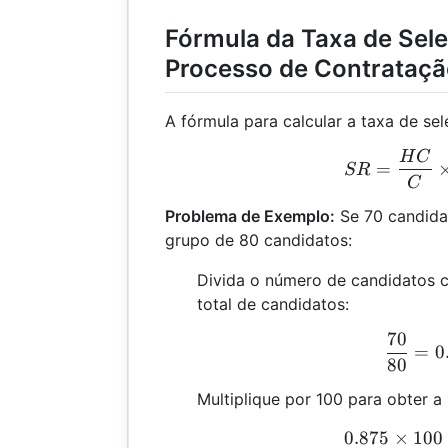
Fórmula da Taxa de Sele
Processo de Contrataç
A fórmula para calcular a taxa de sel
H
C
SR 
=
SR
C
Problema de Exemplo:
Se 70 candida
grupo de 80 candidatos:
Divida o número de candidatos 
total de candidatos:
70
\
=
0
80
Multiplique por 100 para obter 
0.875
×
100
0