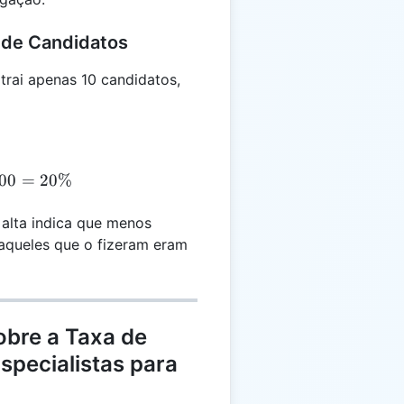
 de Candidatos
rai apenas 10 candidatos,
R = \frac{2}{10} \times 100 = 20\%
00
=
20%
alta indica que menos
aqueles que o fizeram eram
obre a Taxa de
specialistas para