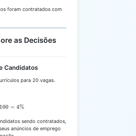
atos foram contratados com
hore as Decisões
e Candidatos
rículos para 20 vagas.
R = \frac{20}{500} \times 100 = 4\%
100
=
4%
didatos sendo contratados,
 seus anúncios de emprego
lgação.