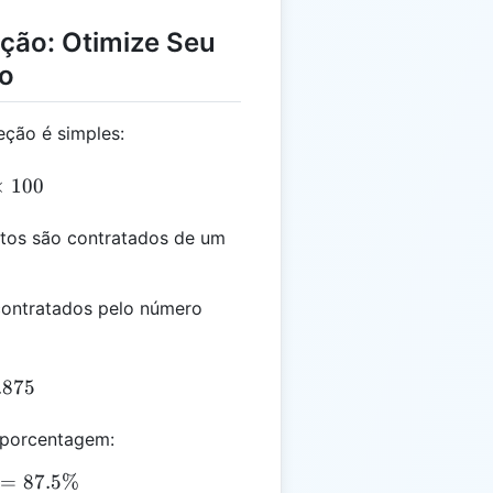
ção: Otimize Seu
ão
eção é simples:
= \frac{HC}{C} \times 100
×
100
tos são contratados de um
contratados pelo número
frac{70}{80} = 0.875
.875
a porcentagem:
.875 \times 100 = 87.5\%
=
87.5%