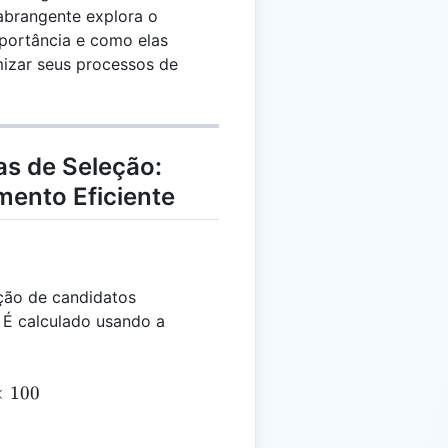
 abrangente explora o
mportância e como elas
mizar seus processos de
s de Seleção:
ento Eficiente
ção de candidatos
 É calculado usando a
= \frac{HC}{C} \times 100
×
100