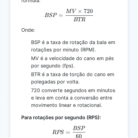
fórmula:
×
720
M
V
BSP = \frac{MV \times 
=
BSP
BTR
Onde:
BSP é a taxa de rotação da bala em
rotações por minuto (RPM).
MV é a velocidade do cano em pés
por segundo (fps).
BTR é a taxa de torção do cano em
polegadas por volta.
720 converte segundos em minutos
e leva em conta a conversão entre
movimento linear e rotacional.
Para rotações por segundo (RPS):
BSP
RPS = \frac{BSP}{60}
=
RPS
60