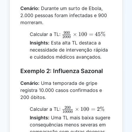
Cenário:
Durante um surto de Ebola,
2.000 pessoas foram infectadas e 900
morreram.
900
\frac{900}
×
100
=
45%
Calcular a TL:
2000
{2000}
Insights:
Esta alta TL destaca a
\times 100
necessidade de intervenção rápida
= 45\%
e cuidados médicos avançados.
Exemplo 2: Influenza Sazonal
Cenário:
Uma temporada de gripe
registra 10.000 casos confirmados e
200 óbitos.
200
\frac{200}
×
100
=
2%
Calcular a TL:
10000
{10000}
Insights:
Uma TL mais baixa sugere
\times 100
consequências menos severas em
= 2\%
comparação com outras doenças.