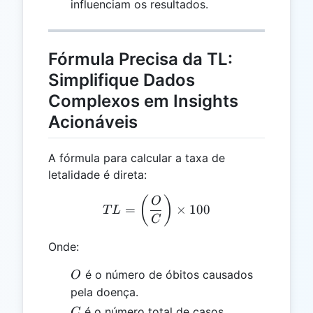
influenciam os resultados.
Fórmula Precisa da TL:
Simplifique Dados
Complexos em Insights
Acionáveis
A fórmula para calcular a taxa de
letalidade é direta:
TL = \left(\frac{O}{C}\ri
(
)
O
=
×
100
T
L
C
Onde:
O
é o número de óbitos causados
O
pela doença.
C
é o número total de casos
C