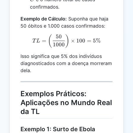
confirmados.
Exemplo de Cálculo:
Suponha que haja
50 óbitos e 1.000 casos confirmados:
50
TL = \left(\frac{50}{1000
(
)
=
×
100
=
5%
T
L
1000
Isso significa que 5% dos indivíduos
diagnosticados com a doença morreram
dela.
Exemplos Práticos:
Aplicações no Mundo Real
da TL
Exemplo 1: Surto de Ebola