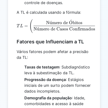
controle de doenças.
A TL é calculada usando a fórmula:
ˊ
(
)
TL = \left(\frac{\text{Nú
N
u
ˊ
mero de
O
bitos
=
×
1
T
L
N
u
ˊ
mero de Casos Confirmados
Fatores que Influenciam a TL
Vários fatores podem afetar a precisão
da TL:
Taxas de testagem
: Subdiagnóstico
leva à subestimação da TL.
Progressão da doença
: Estágios
iniciais de um surto podem fornecer
dados incompletos.
Demografia da população
: Idade,
comorbidades e acesso à saúde