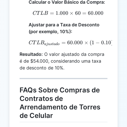
Calcular o Valor Básico da Compra:
=
1.000
CTLB = 1.000 \times 60
×
60
=
60.000
CT
L
B
Ajustar para a Taxa de Desconto
(por exemplo, 10%):
=
60.000
CTLB_{ajustado} = 60.00
×
(
1
−
0.10
)
=
54
CT
L
B
aj
u
s
t
a
d
o
Resultado:
O valor ajustado da compra
é de $54.000, considerando uma taxa
de desconto de 10%.
FAQs Sobre Compras de
Contratos de
Arrendamento de Torres
de Celular