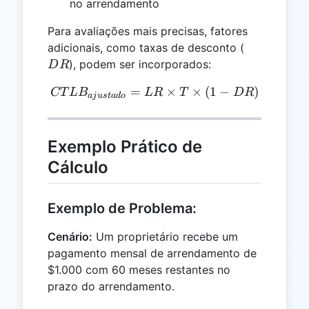
no arrendamento
Para avaliações mais precisas, fatores
DR
adicionais, como taxas de desconto (
), podem ser incorporados:
D
R
=
CTLB_{ajustado} = LR \ti
×
×
(
1
−
)
CT
L
B
L
R
T
D
R
aj
u
s
t
a
d
o
Exemplo Prático de
Cálculo
Exemplo de Problema:
Cenário:
Um proprietário recebe um
pagamento mensal de arrendamento de
$1.000 com 60 meses restantes no
prazo do arrendamento.