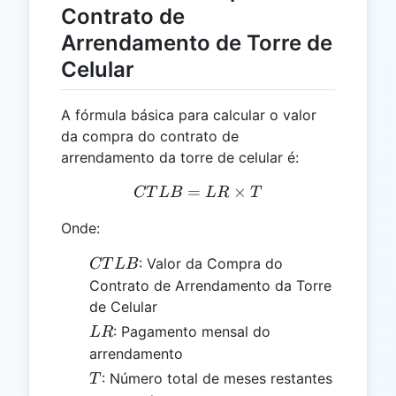
Contrato de
Arrendamento de Torre de
Celular
A fórmula básica para calcular o valor
da compra do contrato de
arrendamento da torre de celular é:
=
CTLB = LR \times T
×
CT
L
B
L
R
T
Onde:
CTLB
: Valor da Compra do
CT
L
B
Contrato de Arrendamento da Torre
de Celular
LR
: Pagamento mensal do
L
R
arrendamento
T
: Número total de meses restantes
T