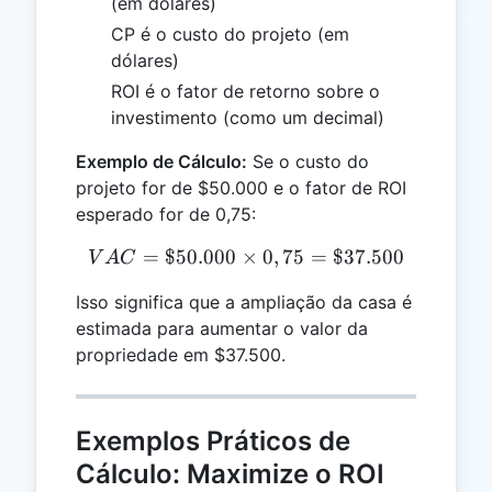
(em dólares)
CP é o custo do projeto (em
dólares)
ROI é o fator de retorno sobre o
investimento (como um decimal)
Exemplo de Cálculo:
Se o custo do
projeto for de $50.000 e o fator de ROI
esperado for de 0,75:
=
$50.000
×
VAC = \$50.000 \times 0,
0
,
75
=
$37.500
V
A
C
Isso significa que a ampliação da casa é
estimada para aumentar o valor da
propriedade em $37.500.
Exemplos Práticos de
Cálculo: Maximize o ROI