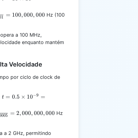
\times
10^{-9} =
}
=
100
,
000
,
000
Hz (100
01
0.00000001
01}
 opera a 100 MHz,
0
elocidade enquanto mantém
lta Velocidade
po por ciclo de clock de
−
9
t = 0.5 \times
=
0.5
×
1
0
=
:
t
10^{-9} =
0.0000000005
}
=
2
,
000
,
000
,
000
Hz
0005
0005}
0,000
 a 2 GHz, permitindo