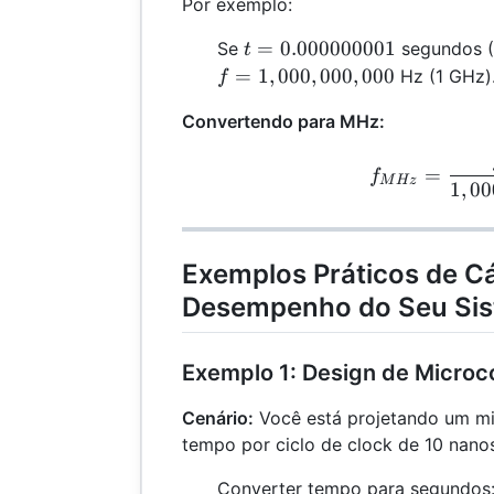
Por exemplo:
t =
=
0.000000001
Se
segundos (
t
0.000000001
=
1
,
000
,
000
,
000
Hz (1 GHz)
f
Convertendo para MHz:
f_{
=
f
M
Hz
1
,
00
Exemplos Práticos de Cá
Desempenho do Seu Si
Exemplo 1: Design de Microc
Cenário:
Você está projetando um m
tempo por ciclo de clock de 10 nan
Converter tempo para segundos