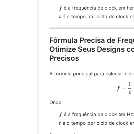
f
é a frequência de clock em her
f
t
é o tempo por ciclo de clock 
t
Fórmula Precisa de Freq
Otimize Seus Designs c
Precisos
A fórmula principal para calcular cic
1
f =
=
f
t
Onde:
f
é a frequência de clock em Hz
f
t
é o tempo por ciclo de clock 
t