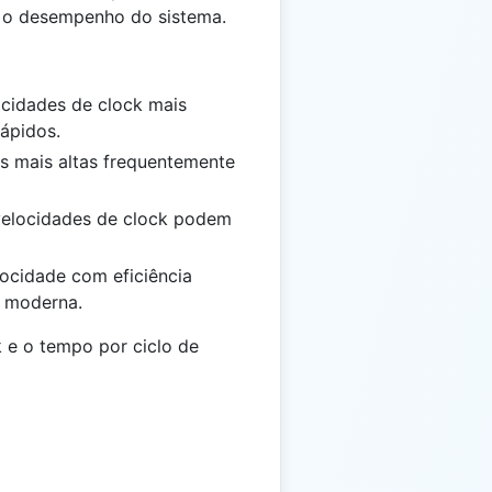
 o desempenho do sistema.
ocidades de clock mais
rápidos.
as mais altas frequentemente
velocidades de clock podem
elocidade com eficiência
a moderna.
k e o tempo por ciclo de
 \frac{1}{t}