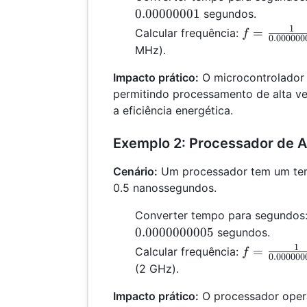
0.00000001
segundos.
1
f = \frac{1
=
Calcular frequência:
f
0.000000
{0.000000
MHz).
=
Impacto prático:
O microcontrolador
100,000,00
permitindo processamento de alta v
a eficiência energética.
Exemplo 2: Processador de A
Cenário:
Um processador tem um tem
0.5 nanossegundos.
Converter tempo para segundos
0.0000000005
segundos.
1
f = \frac{1
=
Calcular frequência:
f
0.000000
{0.000000
(2 GHz).
= 2,000,00
Impacto prático:
O processador opera