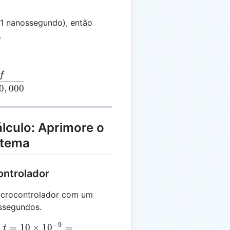
f =
1 nanossegundo), então
1,000,000,000
.
f
MHz} = \frac{f}{1,000,000}
0
,
000
lculo: Aprimore o
stema
ontrolador
icrocontrolador com um
ossegundos.
−
9
t = 10
=
10
×
1
0
=
:
t