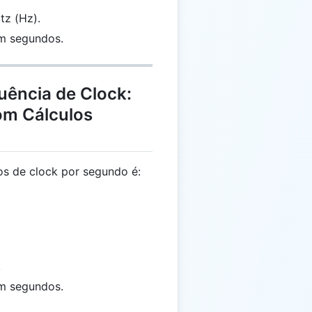
tz (Hz).
em segundos.
uência de Clock:
om Cálculos
los de clock por segundo é:
 \frac{1}{t}
.
em segundos.