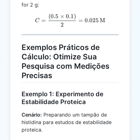
for 2 g:
(
0.5
×
0.1
)
C = \frac{(0.5 \times 0.1
=
=
0.025
M
C
2
Exemplos Práticos de
Cálculo: Otimize Sua
Pesquisa com Medições
Precisas
Exemplo 1: Experimento de
Estabilidade Proteica
Cenário:
Preparando um tampão de
histidina para estudos de estabilidade
proteica.