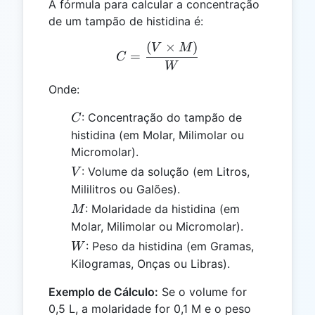
A fórmula para calcular a concentração
de um tampão de histidina é:
(
×
)
C = \frac{(V \times M)}
V
M
=
C
W
Onde:
C
: Concentração do tampão de
C
histidina (em Molar, Milimolar ou
Micromolar).
V
: Volume da solução (em Litros,
V
Mililitros ou Galões).
M
: Molaridade da histidina (em
M
Molar, Milimolar ou Micromolar).
W
: Peso da histidina (em Gramas,
W
Kilogramas, Onças ou Libras).
Exemplo de Cálculo:
Se o volume for
0,5 L, a molaridade for 0,1 M e o peso