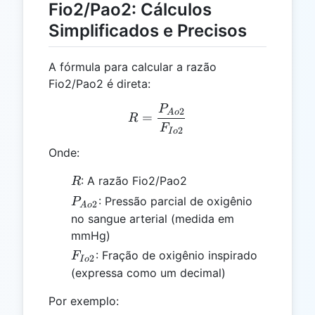
Fio2/Pao2: Cálculos
Simplificados e Precisos
A fórmula para calcular a razão
Fio2/Pao2 é direta:
P
R = \frac{P_{Ao2}}{F_{
2
A
o
=
R
F
2
I
o
Onde:
R
: A razão Fio2/Pao2
R
P_{Ao2}
: Pressão parcial de oxigênio
P
2
A
o
no sangue arterial (medida em
mmHg)
F_{Io2}
: Fração de oxigênio inspirado
F
2
I
o
(expressa como um decimal)
Por exemplo: