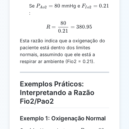
P_{Ao2}
F_{Io2}
=
80
=
0.21
Se
mmHg e
P
F
2
2
A
o
I
o
= 80
= 0.21
:
80
R = \frac{80}{0.21} = 
=
=
380.95
R
0.21
Esta razão indica que a oxigenação do
paciente está dentro dos limites
normais, assumindo que ele está a
respirar ar ambiente (Fio2 = 0.21).
Exemplos Práticos:
Interpretando a Razão
Fio2/Pao2
Exemplo 1: Oxigenação Normal