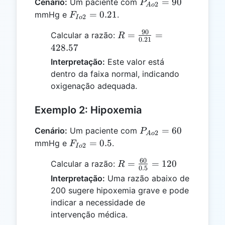
P_{Ao2}
=
90
Cenário:
Um paciente com
P
2
A
o
= 90
F_{Io2}
=
0.21
mmHg e
.
F
2
I
o
= 0.21
90
R =
=
=
Calcular a razão:
R
0.21
\frac{90}
428.57
{0.21} =
Interpretação:
Este valor está
428.57
dentro da faixa normal, indicando
oxigenação adequada.
Exemplo 2: Hipoxemia
P_{Ao2}
=
60
Cenário:
Um paciente com
P
2
A
o
= 60
F_{Io2}
=
0.5
mmHg e
.
F
2
I
o
= 0.5
60
R =
=
=
120
Calcular a razão:
R
0.5
\frac{60}
Interpretação:
Uma razão abaixo de
{0.5} =
200 sugere hipoxemia grave e pode
120
indicar a necessidade de
intervenção médica.