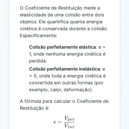
O Coeficiente de Restituição mede a
elasticidade de uma colisão entre dois
objetos. Ele quantifica quanta energia
cinética é conservada durante a colisão.
Especificamente:
Colisão perfeitamente elástica
: e =
1, onde nenhuma energia cinética é
perdida.
Colisão perfeitamente inelástica
: e
= 0, onde toda a energia cinética é
convertida em outras formas (por
exemplo, calor, deformação).
A fórmula para calcular o Coeficiente de
Restituição é:
V
e = \frac{V_{2rel}}{V_{1
2
re
l
=
e
V
1
re
l