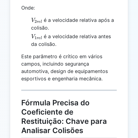
Onde:
V_{2rel}
é a velocidade relativa após a
V
2
re
l
colisão.
V_{1rel}
é a velocidade relativa antes
V
1
re
l
da colisão.
Este parâmetro é crítico em vários
campos, incluindo segurança
automotiva, design de equipamentos
esportivos e engenharia mecânica.
Fórmula Precisa do
Coeficiente de
Restituição: Chave para
Analisar Colisões