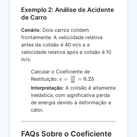
Exemplo 2: Análise de Acidente
de Carro
Cenário:
Dois carros colidem
frontalmente. A velocidade relativa
antes da colisão é 40 m/s e a
velocidade relativa após a colisão é 10
m/s.
Calcular o Coeficiente de
10
e =
=
=
0.25
Restituição:
e
40
\frac{10}
Interpretação:
A colisão é altamente
{40} =
inelástica, com significativa perda
0.25
de energia devido à deformação e
calor.
FAQs Sobre o Coeficiente