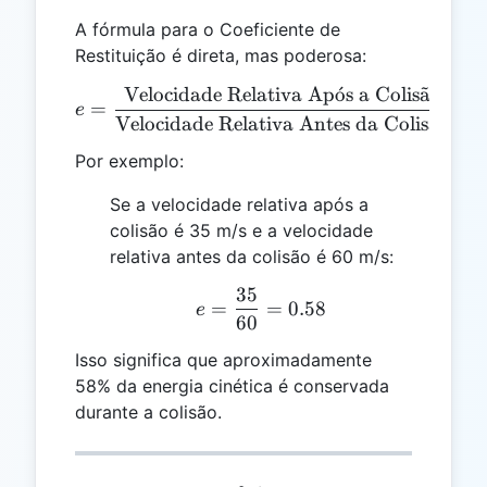
A fórmula para o Coeficiente de
Restituição é direta, mas poderosa:
Velocidade Relativa Ap
o
ˊ
s a Colis
a
˜
o
e = \frac{\text{Velocidade
=
e
Velocidade Relativa Antes da Colis
a
˜
o
Por exemplo:
Se a velocidade relativa após a
colisão é 35 m/s e a velocidade
relativa antes da colisão é 60 m/s:
35
e = \frac{35}{60} = 0.5
=
=
0.58
e
60
Isso significa que aproximadamente
58% da energia cinética é conservada
durante a colisão.