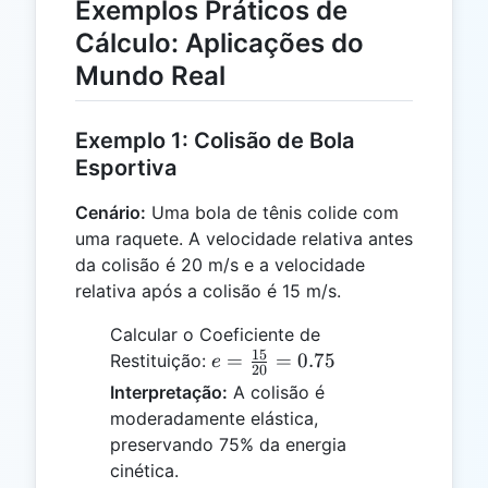
Exemplos Práticos de
Cálculo: Aplicações do
Mundo Real
Exemplo 1: Colisão de Bola
Esportiva
Cenário:
Uma bola de tênis colide com
uma raquete. A velocidade relativa antes
da colisão é 20 m/s e a velocidade
relativa após a colisão é 15 m/s.
Calcular o Coeficiente de
15
e =
=
=
0.75
Restituição:
e
20
\frac{15}
Interpretação:
A colisão é
{20} =
moderadamente elástica,
0.75
preservando 75% da energia
cinética.