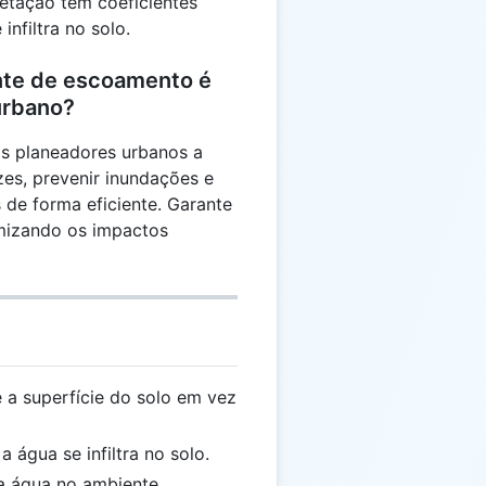
etação têm coeficientes
nfiltra no solo.
ente de escoamento é
urbano?
os planeadores urbanos a
zes, prevenir inundações e
 de forma eficiente. Garante
imizando os impactos
e a superfície do solo em vez
a água se infiltra no solo.
da água no ambiente.