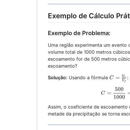
V_f
{C}
Exemplo de Cálculo Prát
Exemplo de Problema:
Uma região experimenta um evento 
volume total de 1000 metros cúbico
escoamento for de 500 metros cúbico
escoamento?
C =
V
=
Solução:
Usando a fórmula
:
C
r
V
f
\frac{V
500
C =
{V_f}
=
C
1000
Assim, o coeficiente de escoamento
metade da precipitação se torna esc