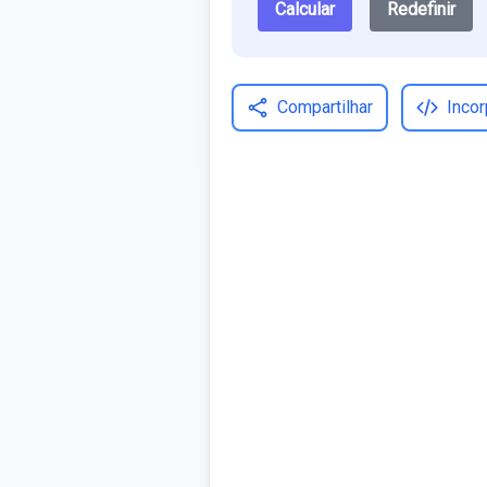
Calcular
Redefinir
Compartilhar
Incor