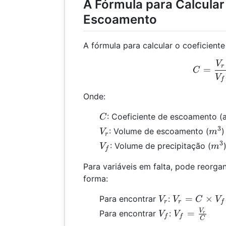
A Fórmula para Calcular
Escoamento
A fórmula para calcular o coeficient
V
C =
r
=
C
V
f
Onde:
C
: Coeficiente de escoamento (
C
3
V_r
m^
: Volume de escoamento (
)
V
m
r
3
V_f
m^
: Volume de precipitação (
V
m
f
Para variáveis em falta, pode reorga
forma:
V_r
V_r =
=
×
Para encontrar
:
V
V
C
V
r
r
f
C
V_f
V_f =
V
=
Para encontrar
:
V
V
r
f
f
C
\times
\frac{V_r}