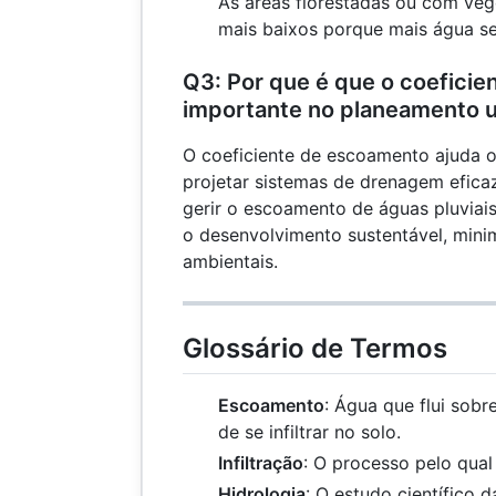
As áreas florestadas ou com veg
mais baixos porque mais água se i
Q3: Por que é que o coefici
importante no planeamento 
O coeficiente de escoamento ajuda 
projetar sistemas de drenagem efica
gerir o escoamento de águas pluviais
o desenvolvimento sustentável, min
ambientais.
Glossário de Termos
Escoamento
: Água que flui sobr
de se infiltrar no solo.
Infiltração
: O processo pelo qual 
Hidrologia
: O estudo científico 