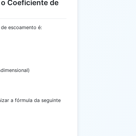
 o Coeficiente de
e de escoamento é:
 \frac{V_r}{V_f}
adimensional)
3
3
)
nizar a fórmula da seguinte