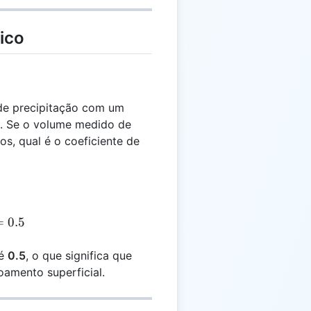
ico
de precipitação com um
s. Se o volume medido de
s, qual é o coeficiente de
_r}
 \frac{500}{1000} = 0.5
=
0.5
 é
0.5
, o que significa que
oamento superficial.