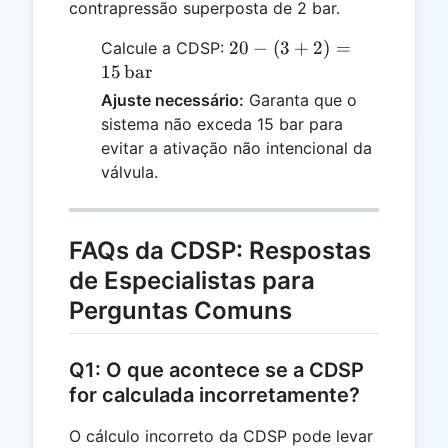
contrapressão superposta de 2 bar.
20 - (3 +
20
−
(
3
+
2
)
=
Calcule a CDSP:
2) = 15 \,
15
bar
\text{bar}
Ajuste necessário:
Garanta que o
sistema não exceda 15 bar para
evitar a ativação não intencional da
válvula.
FAQs da CDSP: Respostas
de Especialistas para
Perguntas Comuns
Q1: O que acontece se a CDSP
for calculada incorretamente?
O cálculo incorreto da CDSP pode levar