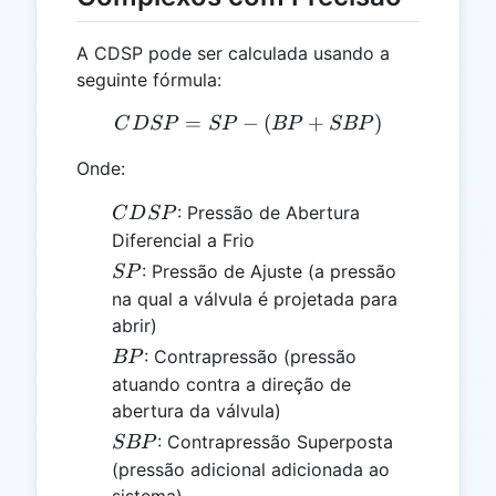
A CDSP pode ser calculada usando a
seguinte fórmula:
=
−
CDSP = SP - (BP + SBP)
(
+
)
C
D
SP
SP
BP
SBP
Onde:
CDSP
: Pressão de Abertura
C
D
SP
Diferencial a Frio
SP
: Pressão de Ajuste (a pressão
SP
na qual a válvula é projetada para
abrir)
BP
: Contrapressão (pressão
BP
atuando contra a direção de
abertura da válvula)
SBP
: Contrapressão Superposta
SBP
(pressão adicional adicionada ao
sistema)