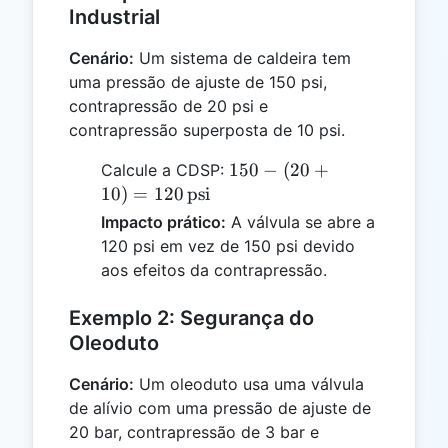
Industrial
Cenário:
Um sistema de caldeira tem
uma pressão de ajuste de 150 psi,
contrapressão de 20 psi e
contrapressão superposta de 10 psi.
150 - (20
150
−
(
20
+
Calcule a CDSP:
+ 10) =
10
)
=
120
psi
120 \,
Impacto prático:
A válvula se abre a
\text{psi}
120 psi em vez de 150 psi devido
aos efeitos da contrapressão.
Exemplo 2: Segurança do
Oleoduto
Cenário:
Um oleoduto usa uma válvula
de alívio com uma pressão de ajuste de
20 bar, contrapressão de 3 bar e