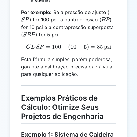
SP
Por exemplo:
Se a pressão de ajuste (
BP
) for 100 psi, a contrapressão (
)
SP
BP
for 10 psi e a contrapressão superposta
SBP
(
) for 5 psi:
SBP
=
100
−
(
CDSP = 100 - (10 + 5) = 8
10
+
5
)
=
85
psi
C
D
SP
Esta fórmula simples, porém poderosa,
garante a calibração precisa da válvula
para qualquer aplicação.
Exemplos Práticos de
Cálculo: Otimize Seus
Projetos de Engenharia
Exemplo 1: Sistema de Caldeira