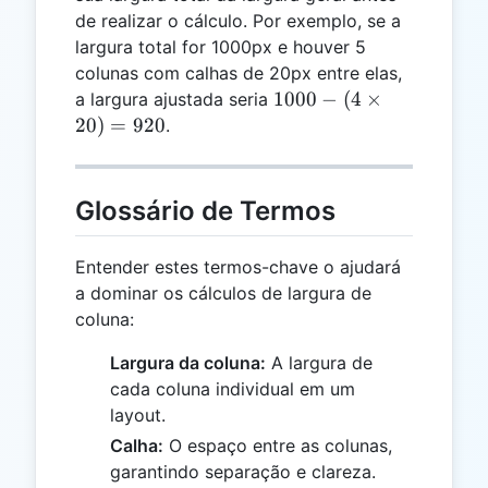
de realizar o cálculo. Por exemplo, se a
largura total for 1000px e houver 5
colunas com calhas de 20px entre elas,
1000 -
1000
−
(
4
×
a largura ajustada seria
(4
20
)
=
920
.
\times
20) =
920
Glossário de Termos
Entender estes termos-chave o ajudará
a dominar os cálculos de largura de
coluna:
Largura da coluna:
A largura de
cada coluna individual em um
layout.
Calha:
O espaço entre as colunas,
garantindo separação e clareza.