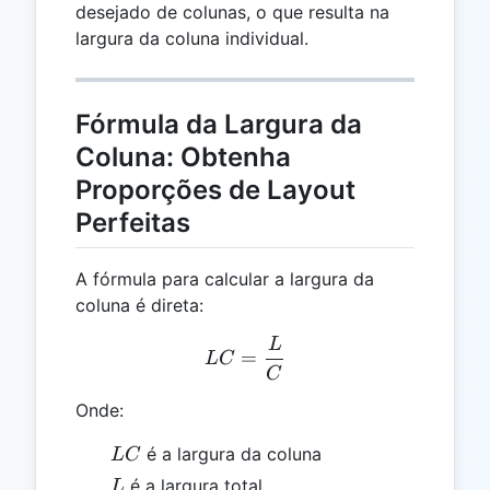
desejado de colunas, o que resulta na
largura da coluna individual.
Fórmula da Largura da
Coluna: Obtenha
Proporções de Layout
Perfeitas
A fórmula para calcular a largura da
coluna é direta:
L
LC = \frac{L}{C}
=
L
C
C
Onde:
LC
é a largura da coluna
L
C
L
é a largura total
L