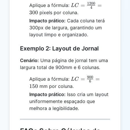
1200
LC =
=
=
Aplique a fórmula:
L
C
4
\frac{1200}
300
pixels por coluna.
{4} = 300
Impacto prático:
Cada coluna terá
300px de largura, garantindo um
layout limpo e organizado.
Exemplo 2: Layout de Jornal
Cenário:
Uma página de jornal tem uma
largura total de 900mm e 6 colunas.
900
LC =
=
=
Aplique a fórmula:
L
C
6
\frac{900}
150
mm por coluna.
{6} = 150
Impacto prático:
Isso cria um layout
uniformemente espaçado que
melhora a legibilidade.