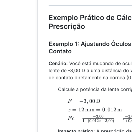
-4,00)} =
\frac{-4,00}
{1 + 0,048}
Exemplo Prático de Cálc
=
Prescrição
\frac{-4,00}
{1,048} =
-3,82 \,
Exemplo 1: Ajustando Óculos
\text{D}
Contato
Cenário:
Você está mudando de ócul
lente de -3,00 D a uma distância do 
de contato diretamente na córnea (0
Calcule a potência da lente corri
F =
=
−
3
,
00
D
F
-3,00 \,
x = 12 \,
=
12
mm
=
0
,
012
m
x
\text{D}
\text{mm}
−
3
,
00
−
3
,
Fc =
=
=
F
c
1
−
(
0
,
012
×−
3
,
00
)
1
+
0
,
= 0,012 \,
\frac{-3,00}
\text{m}
{1 - (0,012
Impacto prático:
A prescrição da