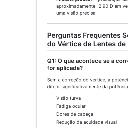
\times
aproximadamente -2,90 D em vez
-3,00)} =
uma visão precisa.
\frac{-3,00}
{1 + 0,036}
=
Perguntas Frequentes S
\frac{-3,00}
do Vértice de Lentes de
{1,036} =
-2,90 \,
\text{D}
Q1: O que acontece se a corr
for aplicada?
Sem a correção do vértice, a potênc
diferir significativamente da potência
Visão turva
Fadiga ocular
Dores de cabeça
Redução da acuidade visual