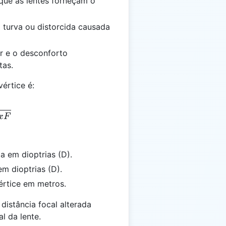
 que as lentes forneçam o
o turva ou distorcida causada
ar e o desconforto
tas.
értice é:
= \frac{F}{1 - xF}
x
F
a em dioptrias (D).
em dioptrias (D).
értice em metros.
distância focal alterada
l da lente.