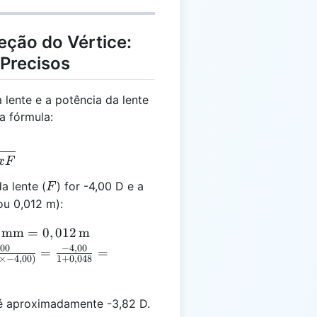
eção do Vértice:
 Precisos
a lente e a potência da lente
a fórmula:
= \frac{F}{1 - xF}
x
F
F
a lente (
) for -4,00 D e a
F
ou 0,012 m):
 \,
mm
=
0
,
012
m
{mm}
,
00
−
4
,
00
=
=
×−
4
,
00
)
1
+
0
,
048
2 \,
{m}
 é aproximadamente -3,82 D.