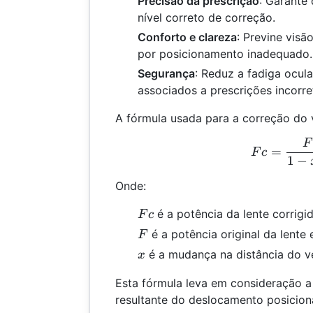
Precisão da prescrição
: Garante
nível correto de correção.
Conforto e clareza
: Previne visã
por posicionamento inadequado.
Segurança
: Reduz a fadiga ocul
associados a prescrições incorre
A fórmula usada para a correção do v
F
Fc 
=
F
c
1
−
Onde:
Fc
é a potência da lente corrigid
F
c
F
é a potência original da lente 
F
x
é a mudança na distância do v
x
Esta fórmula leva em consideração a 
resultante do deslocamento posiciona