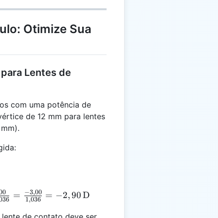
ulo: Otimize Sua
 para Lentes de
os com uma potência de
vértice de 12 mm para lentes
 mm).
gida:
00
−
3
,
00
=
=
−
2
,
90
D
036
1
,
036
 lente de contato deve ser