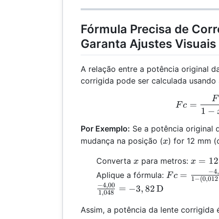
Fórmula Precisa de Corr
Garanta Ajustes Visuais
A relação entre a potência original d
corrigida pode ser calculada usando 
F
Fc 
=
F
c
1
−
Por Exemplo:
Se a potência original d
x
mudança na posição (
) for 12 mm (
x
x
x = 12
=
12
Converta
para metros:
x
x
\text
−
4
Fc =
=
Aplique a fórmula:
F
c
1
−
(
0
,
012
= 0,01
\frac{-4,00}
−
4
,
00
=
−
3
,
82
D
\text
1
,
048
{1 - (0,012
\times
Assim, a potência da lente corrigida