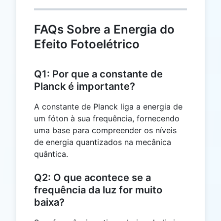
10^{15})
\,
10^{-19}}
\text{J}
{1.602
FAQs Sobre a Energia do
\times
Efeito Fotoelétrico
10^{-19}}
= 4.14 \,
\text{eV}
Q1: Por que a constante de
Planck é importante?
A constante de Planck liga a energia de
um fóton à sua frequência, fornecendo
uma base para compreender os níveis
de energia quantizados na mecânica
quântica.
Q2: O que acontece se a
frequência da luz for muito
baixa?