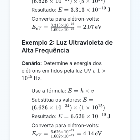
(6.626
(
6.626
×
1
0
)
×
(
5
×
1
0
)
\times
−
19
E =
=
3.313
×
1
0
J
Resultado:
E
10^{-34})
3.313
E_{eV} =
Converta para elétron-volts:
\times (5
\times
−
19
\frac{3.313
3.313
×
1
0
=
=
2.07
eV
E
\times
e
V
−
19
1.602
×
1
0
10^{-19}
\times
10^{14})
\,
10^{-19}}
Exemplo 2: Luz Ultravioleta de
\text{J}
{1.602
Alta Frequência
\times
10^{-19}}
Cenário:
Determine a energia dos
= 2.07 \,
1 \times
1
×
elétrons emitidos pela luz UV a
\text{eV}
15
10^{15}
1
0
Hz
.
\,
E = h
=
×
Use a fórmula:
E
h
v
\text{Hz}
\times
E =
=
Substitua os valores:
E
v
(6.626
−
34
15
(
6.626
×
1
0
)
×
(
1
×
1
0
)
\times
−
19
E =
=
6.626
×
1
0
J
Resultado:
E
10^{-34})
6.626
E_{eV} =
Converta para elétron-volts:
\times (1
\times
−
19
\frac{6.626
6.626
×
1
0
=
=
4.14
eV
E
\times
e
V
−
19
1.602
×
1
0
10^{-19}
\times