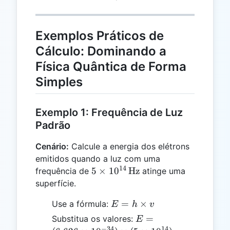
Exemplos Práticos de
Cálculo: Dominando a
Física Quântica de Forma
Simples
Exemplo 1: Frequência de Luz
Padrão
Cenário:
Calcule a energia dos elétrons
emitidos quando a luz com uma
14
5 \times
5
×
1
0
Hz
frequência de
atinge uma
10^{14}
superfície.
\,
E = h
=
×
Use a fórmula:
E
h
v
\text{Hz}
\times
E =
=
Substitua os valores:
E
v
−
34
14