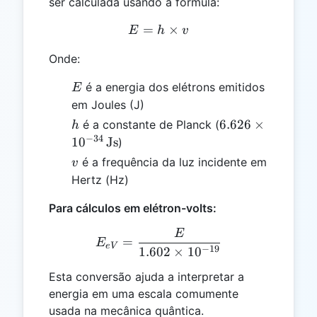
ser calculada usando a fórmula:
=
E = h \times v
×
E
h
v
Onde:
E
é a energia dos elétrons emitidos
E
em Joules (J)
h
6.626
6.626
×
é a constante de Planck (
h
\times
−
34
1
0
Js
)
10^{-34}
v
é a frequência da luz incidente em
v
\,
Hertz (Hz)
\text{Js}
Para cálculos em elétron-volts:
E
E_{eV} = \frac{E}{1.602 
=
E
e
V
−
19
1.602
×
1
0
Esta conversão ajuda a interpretar a
energia em uma escala comumente
usada na mecânica quântica.