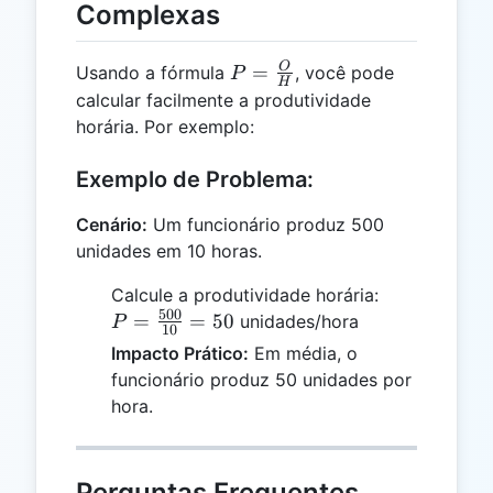
Complexas
P =
O
=
Usando a fórmula
, você pode
P
H
\frac{O}
calcular facilmente a produtividade
{H}
horária. Por exemplo:
Exemplo de Problema:
Cenário:
Um funcionário produz 500
unidades em 10 horas.
P =
Calcule a produtividade horária:
500
\frac{500}
=
=
50
unidades/hora
P
10
{10} = 50
Impacto Prático:
Em média, o
funcionário produz 50 unidades por
hora.
Perguntas Frequentes