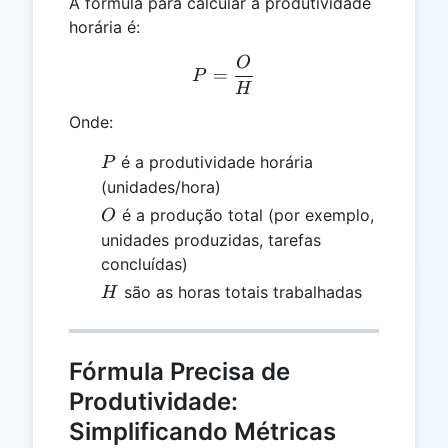
A fórmula para calcular a produtividade
horária é:
O
P = \frac{O}{H}
=
P
H
Onde:
P
é a produtividade horária
P
(unidades/hora)
O
é a produção total (por exemplo,
O
unidades produzidas, tarefas
concluídas)
H
são as horas totais trabalhadas
H
Fórmula Precisa de
Produtividade:
Simplificando Métricas