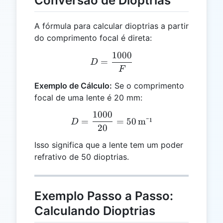
Conversão de Dioptrias
A fórmula para calcular dioptrias a partir
do comprimento focal é direta:
1000
D = \frac{1000}{F}
=
D
F
Exemplo de Cálculo:
Se o comprimento
focal de uma lente é 20 mm:
1000
D = \frac{1000}{20} = 50
=
=
50
m⁻¹
D
20
Isso significa que a lente tem um poder
refrativo de 50 dioptrias.
Exemplo Passo a Passo:
Calculando Dioptrias