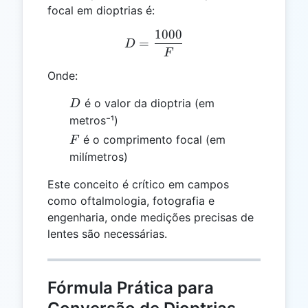
focal em dioptrias é:
1000
D = \frac{1000}{F}
=
D
F
Onde:
D
é o valor da dioptria (em
D
metros⁻¹)
F
é o comprimento focal (em
F
milímetros)
Este conceito é crítico em campos
como oftalmologia, fotografia e
engenharia, onde medições precisas de
lentes são necessárias.
Fórmula Prática para