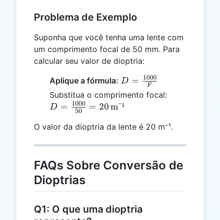
Problema de Exemplo
Suponha que você tenha uma lente com
um comprimento focal de 50 mm. Para
calcular seu valor de dioptria:
1000
D =
=
Aplique a fórmula:
D
F
\frac{1000}
D =
Substitua o comprimento focal:
{F}
1000
\frac{1000}
=
=
20
m⁻¹
D
50
{50} = 20
O valor da dioptria da lente é 20 m⁻¹.
\,
\text{m⁻¹}
FAQs Sobre Conversão de
Dioptrias
Q1: O que uma dioptria