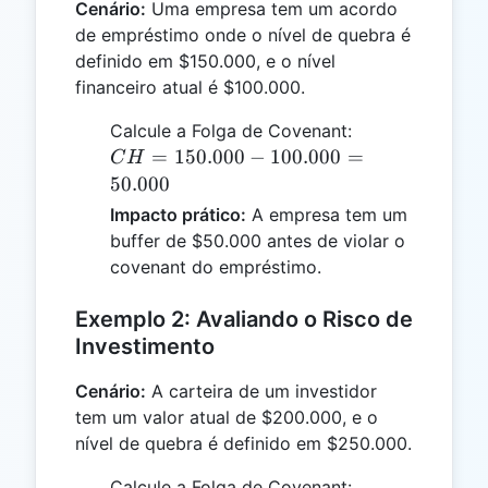
Cenário:
Uma empresa tem um acordo
de empréstimo onde o nível de quebra é
definido em $150.000, e o nível
financeiro atual é $100.000.
CH =
Calcule a Folga de Covenant:
150.000
=
150.000
−
100.000
=
C
H
-
50.000
100.000
Impacto prático:
A empresa tem um
=
buffer de $50.000 antes de violar o
50.000
covenant do empréstimo.
Exemplo 2: Avaliando o Risco de
Investimento
Cenário:
A carteira de um investidor
tem um valor atual de $200.000, e o
nível de quebra é definido em $250.000.
CH =
Calcule a Folga de Covenant: