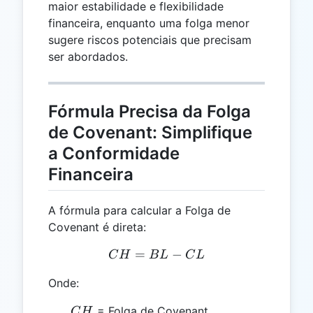
maior estabilidade e flexibilidade
financeira, enquanto uma folga menor
sugere riscos potenciais que precisam
ser abordados.
Fórmula Precisa da Folga
de Covenant: Simplifique
a Conformidade
Financeira
A fórmula para calcular a Folga de
Covenant é direta:
=
CH = BL - CL
−
C
H
B
L
C
L
Onde:
CH
= Folga de Covenant
C
H