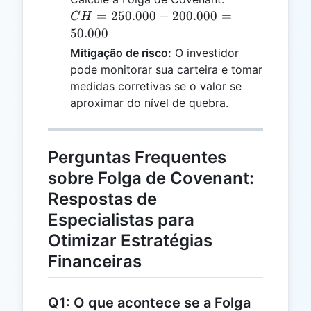
250.000
=
250.000
−
200.000
=
C
H
-
50.000
200.000
Mitigação de risco:
O investidor
=
pode monitorar sua carteira e tomar
50.000
medidas corretivas se o valor se
aproximar do nível de quebra.
Perguntas Frequentes
sobre Folga de Covenant:
Respostas de
Especialistas para
Otimizar Estratégias
Financeiras
Q1: O que acontece se a Folga