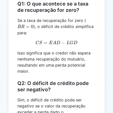
Q1: O que acontece se a taxa
de recuperação for zero?
RR
Se a taxa de recuperação for zero (
=
=
0
), o déficit de crédito simplifica
RR
0
para:
=
CS = EAD - LGD
−
CS
E
A
D
L
G
D
Isso significa que o credor não espera
nenhuma recuperação do mutuário,
resultando em uma perda potencial
maior.
Q2: O déficit de crédito pode
ser negativo?
Sim, o déficit de crédito pode ser
negativo se o valor da recuperação
exceder a perda dado o