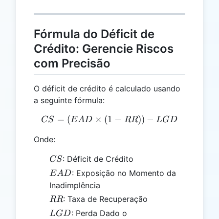
Fórmula do Déficit de
Crédito: Gerencie Riscos
com Precisão
O déficit de crédito é calculado usando
a seguinte fórmula:
=
(
×
(
1
CS = (EAD \times (1 - RR
−
))
−
CS
E
A
D
RR
L
G
D
Onde:
CS
: Déficit de Crédito
CS
EAD
: Exposição no Momento da
E
A
D
Inadimplência
RR
: Taxa de Recuperação
RR
LGD
: Perda Dado o
L
G
D