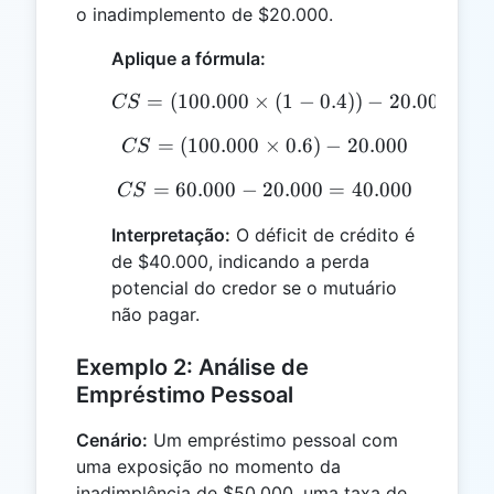
o inadimplemento de $20.000.
Aplique a fórmula:
=
(
100.000
×
CS = (100.000 \times (1 -
(
1
−
0.4
))
−
20.000
CS
=
(
100.000
×
CS = (100.000 \times 0.6
0.6
)
−
20.000
CS
=
60.000
−
20.000
CS = 60.000 - 20.000 = 
=
40.000
CS
Interpretação:
O déficit de crédito é
de $40.000, indicando a perda
potencial do credor se o mutuário
não pagar.
Exemplo 2: Análise de
Empréstimo Pessoal
Cenário:
Um empréstimo pessoal com
uma exposição no momento da
inadimplência de $50.000, uma taxa de