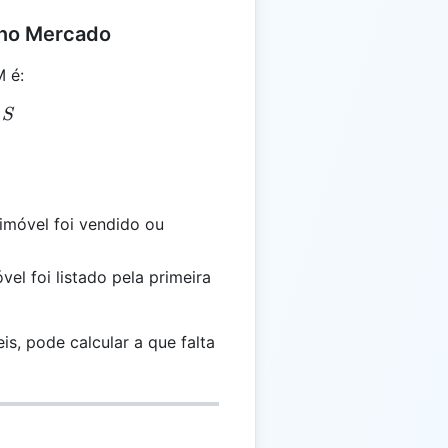
 no Mercado
M é:
 E - S
S
imóvel foi vendido ou
el foi listado pela primeira
s, pode calcular a que falta