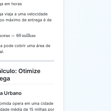
ga em horas
ga viaja a uma velocidade
mpo máximo de entrega é de
 30 \, \text{milhas/hora} \times 2 \, \text{horas} = 
horas
=
60
milhas
ega pode cobrir uma área de
al.
lculo: Otimize
rega
ga Urbano
comida opera em uma cidade
idade média de 15 milhas por