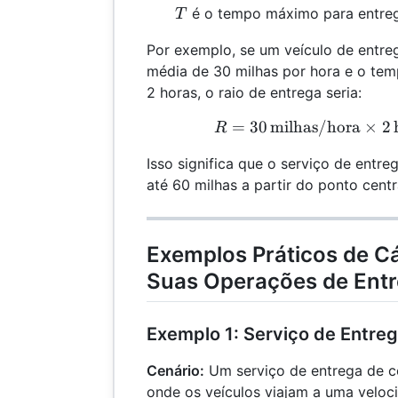
T
é o tempo máximo para entre
T
Por exemplo, se um veículo de entre
média de 30 milhas por hora e o te
2 horas, o raio de entrega seria:
=
30
milhas/hora
×
R =
2
R
Isso significa que o serviço de entr
até 60 milhas a partir do ponto centr
Exemplos Práticos de Cá
Suas Operações de Ent
Exemplo 1: Serviço de Entre
Cenário:
Um serviço de entrega de 
onde os veículos viajam a uma veloc