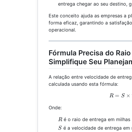
entrega chegar ao seu destino, 
Este conceito ajuda as empresas a pl
forma eficaz, garantindo a satisfação 
operacional.
Fórmula Precisa do Raio
Simplifique Seu Planeja
A relação entre velocidade de entreg
calculada usando esta fórmula:
=
R =
×
R
S
Onde:
R
é o raio de entrega em milhas
R
S
é a velocidade de entrega em 
S