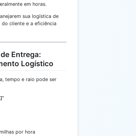
geralmente em horas.
anejarem sua logística de
do cliente e a eficiência
 de Entrega:
mento Logístico
a, tempo e raio pode ser
 S \times T
T
milhas por hora