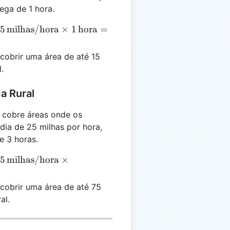
ga de 1 hora.
5 \,
5
milhas/hora
×
1
hora
=
{milhas/hora}
 1 \,
cobrir uma área de até 15
{hora} = 15
.
ext{milhas}
a Rural
 cobre áreas onde os
dia de 25 milhas por hora,
 3 horas.
5 \,
5
milhas/hora
×
{milhas/hora}
 3 \,
cobrir uma área de até 75
{horas} = 75
al.
ext{milhas}