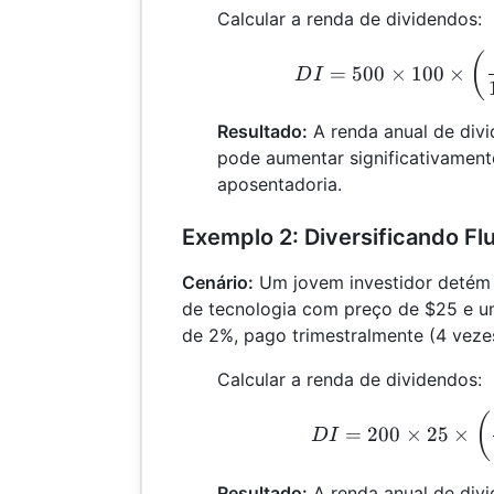
Calcular a renda de dividendos:
D
(
=
500
×
100
×
D
I
Resultado:
A renda anual de div
pode aumentar significativament
aposentadoria.
Exemplo 2: Diversificando F
Cenário:
Um jovem investidor detém
de tecnologia com preço de $25 e u
de 2%, pago trimestralmente (4 veze
Calcular a renda de dividendos:
D
(
=
200
×
25
×
D
I
Resultado:
A renda anual de div