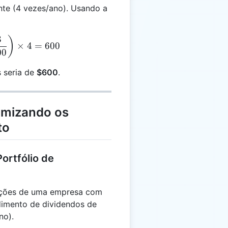
nte (4 vezes/ano). Usando a
3
= 100 \times 50 \times \left(\frac{3}{100}\right) \ti
)
×
4
=
600
00
s seria de
$600
.
imizando os
to
ortfólio de
ações de uma empresa com
imento de dividendos de
no).