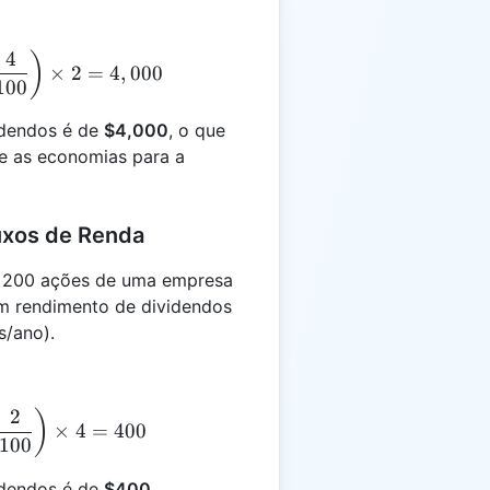
4
I = 500 \times 100 \times \left(\frac{4}{100}\right) 
)
×
2
=
4
,
000
100
idendos é de
$4,000
, o que
e as economias para a
luxos de Renda
 200 ações de uma empresa
m rendimento de dividendos
s/ano).
2
I = 200 \times 25 \times \left(\frac{2}{100}\right) \
)
×
4
=
400
100
idendos é de
$400
,