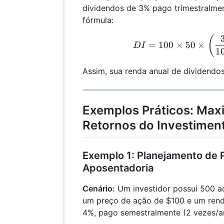
dividendos de 3% pago trimestralme
fórmula:
DI 
(
=
100
×
50
×
D
I
1
Assim, sua renda anual de dividendo
Exemplos Práticos: Max
Retornos do Investimen
Exemplo 1: Planejamento de P
Aposentadoria
Cenário:
Um investidor possui 500 
um preço de ação de $100 e um rend
4%, pago semestralmente (2 vezes/a