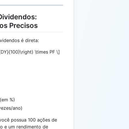
Dividendos:
los Precisos
videndos é direta:
{DY}{100}\right) \times PF \]
 (em %)
vezes/ano)
ocê possua 100 ações de
o e um rendimento de