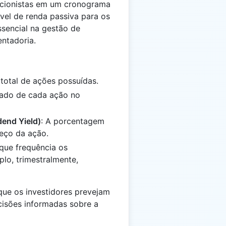
 acionistas em um cronograma
ível de renda passiva para os
ssencial na gestão de
entadoria.
 total de ações possuídas.
cado de cada ação no
dend Yield)
: A porcentagem
eço da ação.
que frequência os
lo, trimestralmente,
ue os investidores prevejam
isões informadas sobre a