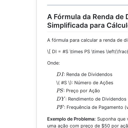
A Fórmula da Renda de 
Simplificada para Cálcu
A fórmula para calcular a renda de di
\[ DI = #S \times PS \times \left(\frac
Onde:
DI
: Renda de Dividendos
D
I
\( #S \)
: Número de Ações
PS
: Preço por Ação
PS
DY
: Rendimento de Dividendos
D
Y
PF
: Frequência de Pagamento (
PF
Exemplo de Problema:
Suponha que v
uma ação com preço de $50 por açã