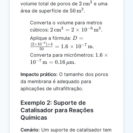
3
2 \,
2
cm
volume total de poros de
e uma
2
\text{cm}^3
50 \,
50
m
área de superfície de
.
\text{m}^2
Converta o volume para metros
3
−
6
3
2 \,
2
cm
=
2
×
1
0
m
cúbicos:
.
\text{cm}^3
D =
=
Aplique a fórmula:
D
= 2 \times
−
6
\frac{(2
(
2
×
1
0
)
×
4
−
7
=
1.6
×
1
0
m
.
10^{-6} \,
50
\times
1.6 \times
1.6
×
Converta para micrômetros:
\text{m}^3
10^{-6})
−
7
10^{-7} \,
1
0
m
=
0.16
m
.
μ
\times 4}
\text{m} =
{50} =
Impacto prático:
O tamanho dos poros
0.16 \,
1.6
da membrana é adequado para
\mu\text{m}
\times
aplicações de ultrafiltração.
10^{-7}
\,
Exemplo 2: Suporte de
\text{m}
Catalisador para Reações
Químicas
Cenário:
Um suporte de catalisador tem