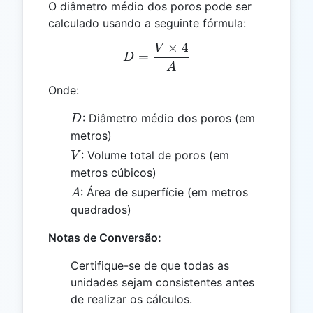
O diâmetro médio dos poros pode ser
calculado usando a seguinte fórmula:
×
4
V
D = \frac{V \times 4}{A}
=
D
A
Onde:
D
: Diâmetro médio dos poros (em
D
metros)
V
: Volume total de poros (em
V
metros cúbicos)
A
: Área de superfície (em metros
A
quadrados)
Notas de Conversão:
Certifique-se de que todas as
unidades sejam consistentes antes
de realizar os cálculos.