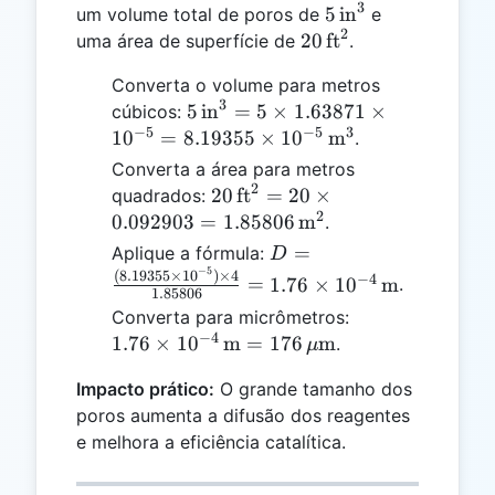
3
5 \,
5
in
um volume total de poros de
e
2
\text{in}^3
20 \,
20
ft
uma área de superfície de
.
\text{ft}^2
Converta o volume para metros
3
5 \,
5
in
=
5
×
1.63871
×
cúbicos:
−
5
−
5
3
\text{in}^3
1
0
=
8.19355
×
1
0
m
.
= 5 \times
Converta a área para metros
1.63871
2
20 \,
20
ft
=
20
×
quadrados:
\times
2
\text{ft}^2
0.092903
=
1.85806
m
.
10^{-5} =
= 20 \times
D =
=
Aplique a fórmula:
D
8.19355
0.092903 =
−
5
\frac{(8.19355
(
8.19355
×
1
0
)
×
4
−
4
=
1.76
×
1
0
m
.
\times
1.85806 \,
1.85806
\times
10^{-5} \,
1.76 \times
Converta para micrômetros:
\text{m}^2
10^{-5})
\text{m}^3
−
4
10^{-4} \,
1.76
×
1
0
m
=
176
m
.
μ
\times 4}
\text{m} =
{1.85806} =
Impacto prático:
O grande tamanho dos
176 \,
1.76 \times
poros aumenta a difusão dos reagentes
\mu\text{m}
10^{-4} \,
e melhora a eficiência catalítica.
\text{m}