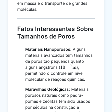
em massa e o transporte de grandes
moléculas.
Fatos Interessantes Sobre
Tamanhos de Poros
Materiais Nanoporosos:
Alguns
materiais avançados têm tamanhos
de poros tão pequenos quanto
−
10
10^{-10}
1
0
m
alguns angstrons (
),
\,
permitindo o controle em nível
\text{m}
molecular de reações químicas.
Maravilhas Geológicas:
Materiais
porosos naturais como pedra-
pomes e zeólitas têm sido usados
por séculos na construção e