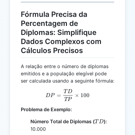
Fórmula Precisa da
Percentagem de
Diplomas: Simplifique
Dados Complexos com
Cálculos Precisos
A relação entre o número de diplomas
emitidos e a população elegível pode
ser calculada usando a seguinte fórmula:
T
D
DP = \frac{TD}{TP} \ti
=
×
100
D
P
TP
Problema de Exemplo:
TD
Número Total de Diplomas (
):
T
D
10.000