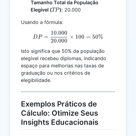
Tamanho Total da População
TP
Elegível (
):
20.000
TP
Usando a fórmula:
10.000
DP = \frac{10.000}{20.00
=
×
100
=
50%
D
P
20.000
Isto significa que 50% da população
elegível recebeu diplomas, indicando
espaço para melhorias nas taxas de
graduação ou nos critérios de
elegibilidade.
Exemplos Práticos de
Cálculo: Otimize Seus
Insights Educacionais