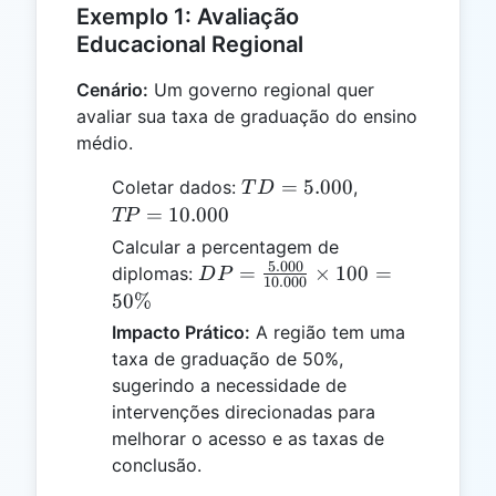
Exemplo 1: Avaliação
Educacional Regional
Cenário:
Um governo regional quer
avaliar sua taxa de graduação do ensino
médio.
TD
TP =
=
5.000
Coletar dados:
,
T
D
=
10.000
=
10.000
TP
5.000
Calcular a percentagem de
5.000
DP =
=
×
100
=
diplomas:
D
P
10.000
\frac{5.000}
50%
{10.000}
Impacto Prático:
A região tem uma
\times 100
taxa de graduação de 50%,
= 50\%
sugerindo a necessidade de
intervenções direcionadas para
melhorar o acesso e as taxas de
conclusão.