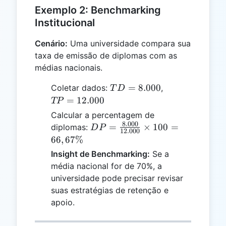
Exemplo 2: Benchmarking
Institucional
Cenário:
Uma universidade compara sua
taxa de emissão de diplomas com as
médias nacionais.
TD
TP =
=
8.000
Coletar dados:
,
T
D
=
12.000
=
12.000
TP
8.000
Calcular a percentagem de
8.000
DP =
=
×
100
=
diplomas:
D
P
12.000
\frac{8.000}
66
,
67%
{12.000}
Insight de Benchmarking:
Se a
\times 100
média nacional for de 70%, a
= 66,67\%
universidade pode precisar revisar
suas estratégias de retenção e
apoio.