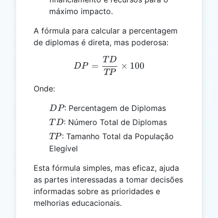
máximo impacto.
A fórmula para calcular a percentagem
de diplomas é direta, mas poderosa:
T
D
DP = \frac{TD}{TP} \ti
=
×
100
D
P
TP
Onde:
DP
: Percentagem de Diplomas
D
P
TD
: Número Total de Diplomas
T
D
TP
: Tamanho Total da População
TP
Elegível
Esta fórmula simples, mas eficaz, ajuda
as partes interessadas a tomar decisões
informadas sobre as prioridades e
melhorias educacionais.