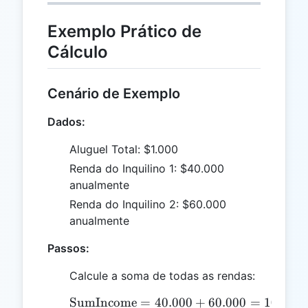
Exemplo Prático de
Cálculo
Cenário de Exemplo
Dados:
Aluguel Total: $1.000
Renda do Inquilino 1: $40.000
anualmente
Renda do Inquilino 2: $60.000
anualmente
Passos:
Calcule a soma de todas as rendas:
SumIncome
=
40.000
\text{SumIncome} = 40.
+
60.000
=
100.00