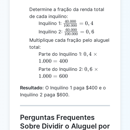
Determine a fração da renda total
de cada inquilino:
40.000
\frac{40.000}
=
0
,
4
Inquilino 1:
100.000
{100.000} =
60.000
\frac{60.000}
=
0
,
6
Inquilino 2:
100.000
0,4
{100.000} =
Multiplique cada fração pelo aluguel
0,6
total:
0,4
0
,
4
×
Parte do Inquilino 1:
\times
1.000
=
400
1.000
0,6
0
,
6
×
Parte do Inquilino 2:
= 400
\times
1.000
=
600
1.000
Resultado:
O Inquilino 1 paga $400 e o
= 600
Inquilino 2 paga $600.
Perguntas Frequentes
Sobre Dividir o Aluguel por