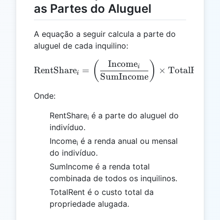
as Partes do Aluguel
A equação a seguir calcula a parte do
aluguel de cada inquilino:
Income
\text{RentShare}_i = \lef
(
)
i
RentShare
=
×
TotalRent
i
SumIncome
Onde:
RentShare
é a parte do aluguel do
i
indivíduo.
Income
é a renda anual ou mensal
i
do indivíduo.
SumIncome é a renda total
combinada de todos os inquilinos.
TotalRent é o custo total da
propriedade alugada.