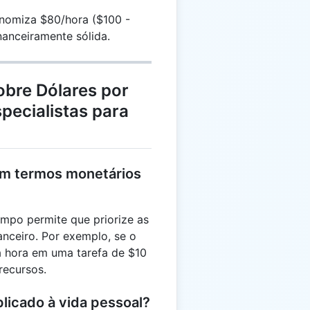
onomiza $80/hora ($100 -
nanceiramente sólida.
obre Dólares por
pecialistas para
em termos monetários
empo permite que priorize as
anceiro. Por exemplo, se o
a hora em uma tarefa de $10
recursos.
plicado à vida pessoal?