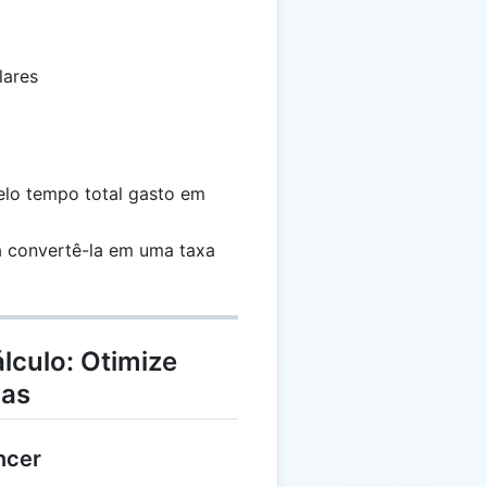
lares
elo tempo total gasto em
ra convertê-la em uma taxa
lculo: Otimize
ras
ncer