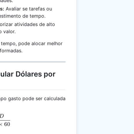
dades.
s:
Avaliar se tarefas ou
vestimento de tempo.
orizar atividades de alto
 valor.
u tempo, pode alocar melhor
nformadas.
ular Dólares por
mpo gasto pode ser calculada
D
 = \frac{D}{T \times 60}
×
60