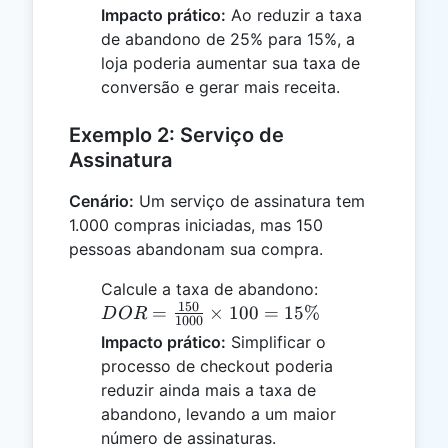
{200}
Impacto prático:
Ao reduzir a taxa
\times
de abandono de 25% para 15%, a
100 =
loja poderia aumentar sua taxa de
25\%
conversão e gerar mais receita.
Exemplo 2: Serviço de
Assinatura
Cenário:
Um serviço de assinatura tem
1.000 compras iniciadas, mas 150
pessoas abandonam sua compra.
DOR =
Calcule a taxa de abandono:
150
\frac{150}
=
×
100
=
15%
D
OR
1000
{1000}
Impacto prático:
Simplificar o
\times 100
processo de checkout poderia
= 15\%
reduzir ainda mais a taxa de
abandono, levando a um maior
número de assinaturas.