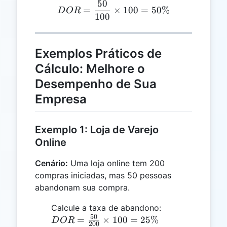
50
DOR = \frac{50}{100} \t
=
×
100
=
50%
D
OR
100
Exemplos Práticos de
Cálculo: Melhore o
Desempenho de Sua
Empresa
Exemplo 1: Loja de Varejo
Online
Cenário:
Uma loja online tem 200
compras iniciadas, mas 50 pessoas
abandonam sua compra.
DOR =
Calcule a taxa de abandono:
50
\frac{50}
=
×
100
=
25%
D
OR
200