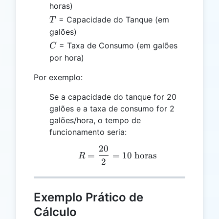
horas)
T
= Capacidade do Tanque (em
T
galões)
C
= Taxa de Consumo (em galões
C
por hora)
Por exemplo:
Se a capacidade do tanque for 20
galões e a taxa de consumo for 2
galões/hora, o tempo de
funcionamento seria:
20
R = \frac{20}{2} = 10 \
=
=
10
horas
R
2
Exemplo Prático de
Cálculo