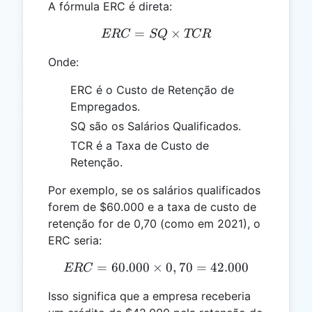
A fórmula ERC é direta:
=
ERC = SQ \times TCR
×
ERC
SQ
TCR
Onde:
ERC é o Custo de Retenção de
Empregados.
SQ são os Salários Qualificados.
TCR é a Taxa de Custo de
Retenção.
Por exemplo, se os salários qualificados
forem de $60.000 e a taxa de custo de
retenção for de 0,70 (como em 2021), o
ERC seria:
=
60.000
×
ERC = 60.000 \times 0,70
0
,
70
=
42.000
ERC
Isso significa que a empresa receberia