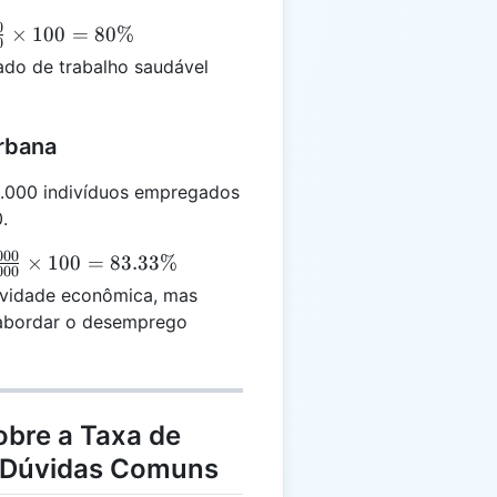
0
ac{1.200}
×
100
=
80%
0
500}
do de trabalho saudável
mes 100
80\%
rbana
.000 indivíduos empregados
.
000
ac{500.000}
×
100
=
83.33%
000
0.000}
ividade econômica, mas
mes 100 =
a abordar o desemprego
33\%
obre a Taxa de
 Dúvidas Comuns