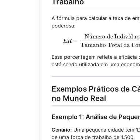
Trabalho
A fórmula para calcular a taxa de em
poderosa:
N
u
ˊ
mero de Indiv
ˊ
ı
duo
ER 
=
ER
Tamanho Total da Fo
Essa porcentagem reflete a eficácia 
está sendo utilizada em uma econom
Exemplos Práticos de Cá
no Mundo Real
Exemplo 1: Análise de Peque
Cenário:
Uma pequena cidade tem 1.
de uma força de trabalho de 1.500.