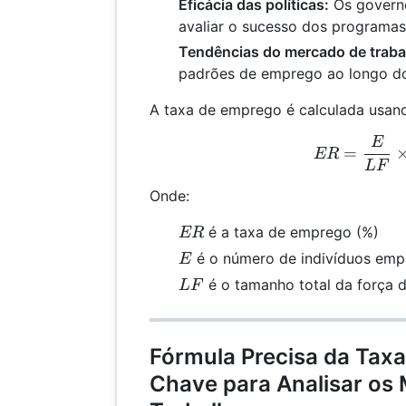
Eficácia das políticas:
Os governo
avaliar o sucesso dos programas
Tendências do mercado de traba
padrões de emprego ao longo d
A taxa de emprego é calculada usand
E
ER 
=
ER
L
F
Onde:
ER
é a taxa de emprego (%)
ER
E
é o número de indivíduos em
E
LF
é o tamanho total da força d
L
F
Fórmula Precisa da Tax
Chave para Analisar os