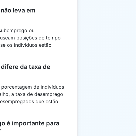
 não leva em
 subemprego ou
 buscam posições de tempo
 se os indivíduos estão
difere da taxa de
 porcentagem de indivíduos
alho, a taxa de desemprego
desempregados que estão
go é importante para
?