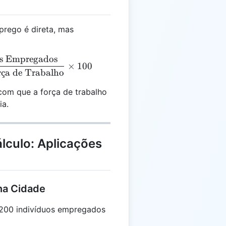
prego é direta, mas
s Empregados
= \frac{\text{Número de Indivíduos Empregados}}{\
×
100
r
¸
c
a de Trabalho
com que a força de trabalho
ia.
lculo: Aplicações
na Cidade
200 indivíduos empregados