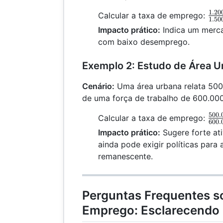
1.20
\fr
Calcular a taxa de emprego:
1.50
{1.
Impacto prático:
Indica um merca
\ti
com baixo desemprego.
= 
Exemplo 2: Estudo de Área U
Cenário:
Uma área urbana relata 500
de uma força de trabalho de 600.000
500.
\fr
Calcular a taxa de emprego:
600.
{60
Impacto prático:
Sugere forte at
\ti
ainda pode exigir políticas par
83.
remanescente.
Perguntas Frequentes s
Emprego: Esclarecendo