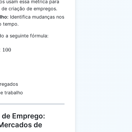
s usam essa métrica para
 de criação de empregos.
lho:
Identifica mudanças nos
o tempo.
o a seguinte fórmula:
= \frac{E}{LF} \times 100
×
100
pregados
e trabalho
a de Emprego:
 Mercados de