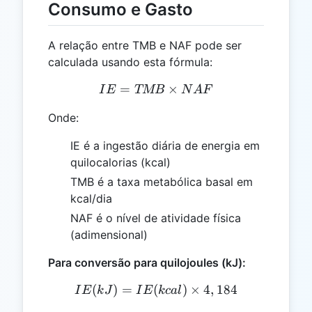
Consumo e Gasto
A relação entre TMB e NAF pode ser
calculada usando esta fórmula:
=
IE = TMB \times NAF
×
I
E
TMB
N
A
F
Onde:
IE é a ingestão diária de energia em
quilocalorias (kcal)
TMB é a taxa metabólica basal em
kcal/dia
NAF é o nível de atividade física
(adimensional)
Para conversão para quilojoules (kJ):
(
)
=
(
IE (kJ) = IE (kcal) \times 
)
×
4
,
184
I
E
k
J
I
E
k
c
a
l