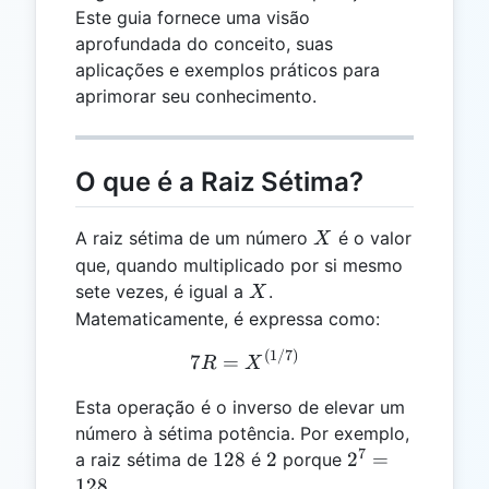
Este guia fornece uma visão
aprofundada do conceito, suas
aplicações e exemplos práticos para
aprimorar seu conhecimento.
O que é a Raiz Sétima?
X
A raiz sétima de um número
é o valor
X
que, quando multiplicado por si mesmo
X
sete vezes, é igual a
.
X
Matematicamente, é expressa como:
(
1/7
)
7R = X^{(1/7)}
7
=
R
X
Esta operação é o inverso de elevar um
número à sétima potência. Por exemplo,
7
128
2
2^7
128
2
2
=
a raiz sétima de
é
porque
=
128
.