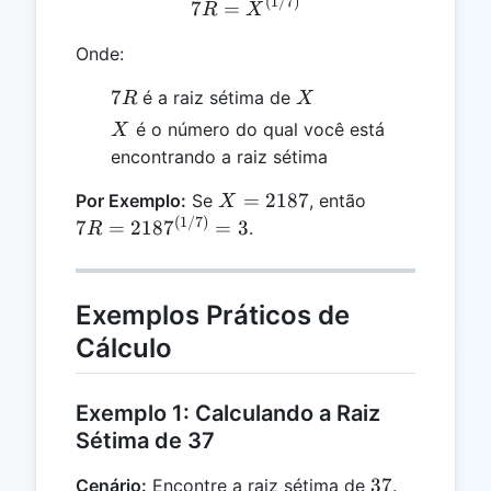
(
1/7
)
7R = X^{(1/7)}
7
=
R
X
Onde:
7R
X
7
é a raiz sétima de
R
X
X
é o número do qual você está
X
encontrando a raiz sétima
X =
7R =
=
2187
Por Exemplo:
Se
, então
X
2187
2187^{(1/7)
(
1/7
)
7
=
218
7
=
3
.
R
= 3
Exemplos Práticos de
Cálculo
Exemplo 1: Calculando a Raiz
Sétima de 37
37
37
Cenário:
Encontre a raiz sétima de
.