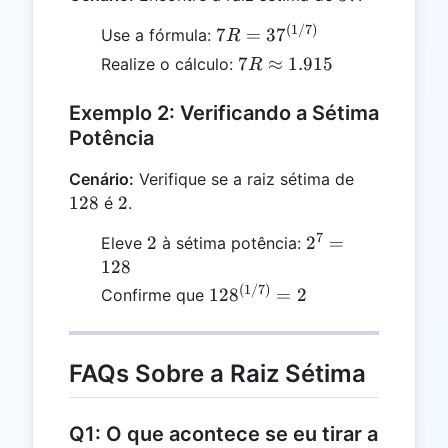
(
1/7
)
7R =
7
=
3
7
Use a fórmula:
R
37^{(1/7)}
7R
7
≈
1.915
Realize o cálculo:
R
\approx
1.915
Exemplo 2: Verificando a Sétima
Potência
128
Cenário:
Verifique se a raiz sétima de
2
128
2
é
.
7
2
2^7
2
2
=
Eleve
à sétima potência:
=
128
128
(
1/7
)
128^{(1/7)}
12
8
=
2
Confirme que
= 2
FAQs Sobre a Raiz Sétima
Q1: O que acontece se eu tirar a