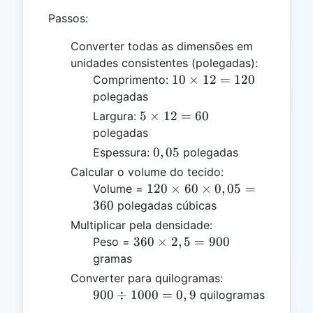
Passos:
Converter todas as dimensões em
unidades consistentes (polegadas):
10
10
×
12
=
120
Comprimento:
\times
polegadas
12 =
5
5
×
12
=
60
Largura:
120
\times
polegadas
12 =
0,05
0
,
05
Espessura:
polegadas
60
Calcular o volume do tecido:
120
120
×
60
×
0
,
05
=
Volume =
\times
360
polegadas cúbicas
60
Multiplicar pela densidade:
\times
360
360
×
2
,
5
=
900
Peso =
0,05
\times
gramas
= 360
2,5 =
Converter para quilogramas:
900
900
900
÷
1000
=
0
,
9
quilogramas
\div