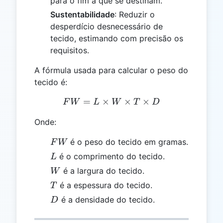
para o fim a que se destinam.
Sustentabilidade
: Reduzir o
desperdício desnecessário de
tecido, estimando com precisão os
requisitos.
A fórmula usada para calcular o peso do
tecido é:
=
×
FW = L \times W \times T
×
×
F
W
L
W
T
D
Onde:
FW
é o peso do tecido em gramas.
F
W
L
é o comprimento do tecido.
L
W
é a largura do tecido.
W
T
é a espessura do tecido.
T
D
é a densidade do tecido.
D