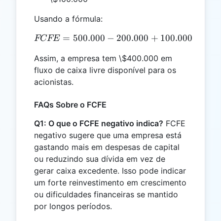
Usando a fórmula:
=
500.000
−
FCFE = 500.000 - 200.000
200.000
+
100.000
=
400
FCFE
Assim, a empresa tem \$400.000 em
fluxo de caixa livre disponível para os
acionistas.
FAQs Sobre o FCFE
Q1: O que o FCFE negativo indica?
FCFE
negativo sugere que uma empresa está
gastando mais em despesas de capital
ou reduzindo sua dívida em vez de
gerar caixa excedente. Isso pode indicar
um forte reinvestimento em crescimento
ou dificuldades financeiras se mantido
por longos períodos.