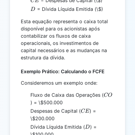
= Despesas de Capital (\$)
CE
D
= Dívida Líquida Emitida (\$)
D
Esta equação representa o caixa total
disponível para os acionistas após
contabilizar os fluxos de caixa
operacionais, os investimentos de
capital necessários e as mudanças na
estrutura da dívida.
Exemplo Prático: Calculando o FCFE
Consideremos um exemplo onde:
CO
Fluxo de Caixa das Operações (
CO
) = \$500.000
CE
Despesas de Capital (
) =
CE
\$200.000
D
Dívida Líquida Emitida (
) =
D
\$100.000