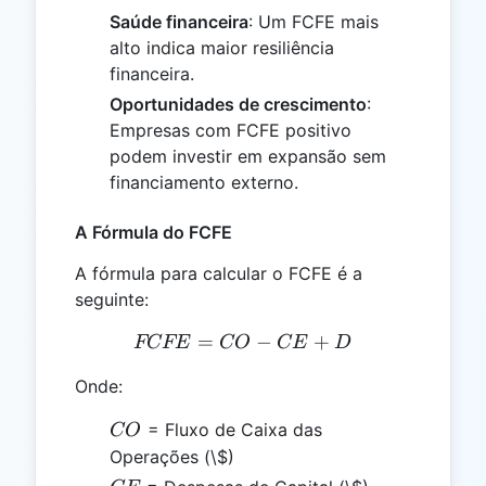
Saúde financeira
: Um FCFE mais
alto indica maior resiliência
financeira.
Oportunidades de crescimento
:
Empresas com FCFE positivo
podem investir em expansão sem
financiamento externo.
A Fórmula do FCFE
A fórmula para calcular o FCFE é a
seguinte:
=
FCFE = CO - CE + D
−
+
FCFE
CO
CE
D
Onde:
CO
= Fluxo de Caixa das
CO
Operações (\$)
CE