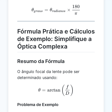
180
θ_{graus} = θ_{radianos} 
=
×
θ
θ
g
r
a
u
s
r
a
d
ian
os
π
Fórmula Prática e Cálculos
de Exemplo: Simplifique a
Óptica Complexa
Resumo da Fórmula
O ângulo focal da lente pode ser
determinado usando:
θ = \arctan\left(\frac{f}{
(
)
f
=
a
r
c
t
a
n
θ
D
Problema de Exemplo