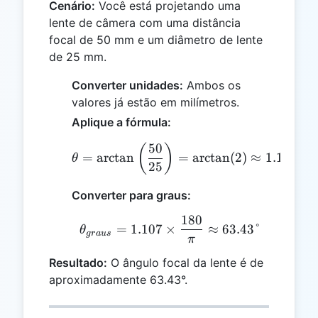
Cenário:
Você está projetando uma
lente de câmera com uma distância
focal de 50 mm e um diâmetro de lente
de 25 mm.
Converter unidades:
Ambos os
valores já estão em milímetros.
Aplique a fórmula:
50
θ = \arctan\left(\frac{5
(
)
=
a
r
c
t
a
n
=
a
r
c
t
a
n
(
2
)
≈
1.107
ra
θ
25
Converter para graus:
180
θ_{graus} = 1.107 \time
=
1.107
×
≈
63.43°
θ
g
r
a
u
s
π
Resultado:
O ângulo focal da lente é de
aproximadamente 63.43°.