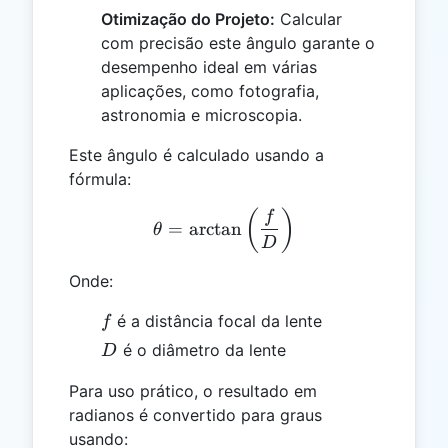
Otimização do Projeto:
Calcular
com precisão este ângulo garante o
desempenho ideal em várias
aplicações, como fotografia,
astronomia e microscopia.
Este ângulo é calculado usando a
fórmula:
θ = \arctan\left(\frac{f}{
(
)
f
=
a
r
c
t
a
n
θ
D
Onde:
f
é a distância focal da lente
f
D
é o diâmetro da lente
D
Para uso prático, o resultado em
radianos é convertido para graus
usando: