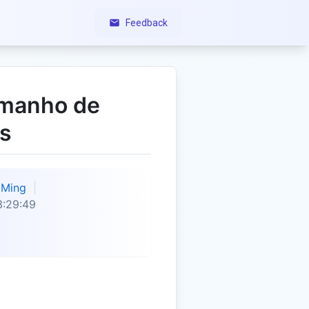
Feedback
amanho de
s
Ming
3:29:49