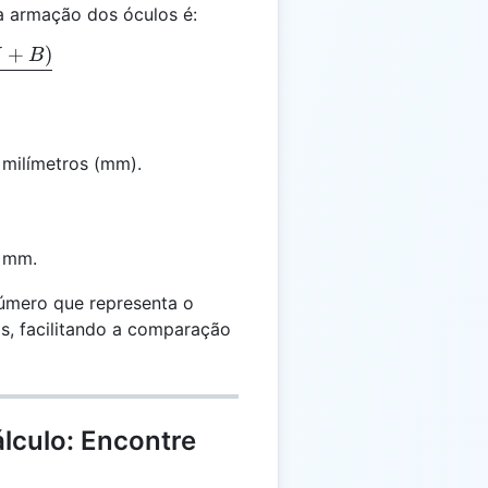
a armação dos óculos é:
+
)
= \frac{(L + W + B)}{3}
W
B
milímetros (mm).
 mm.
número que representa o
s, facilitando a comparação
lculo: Encontre