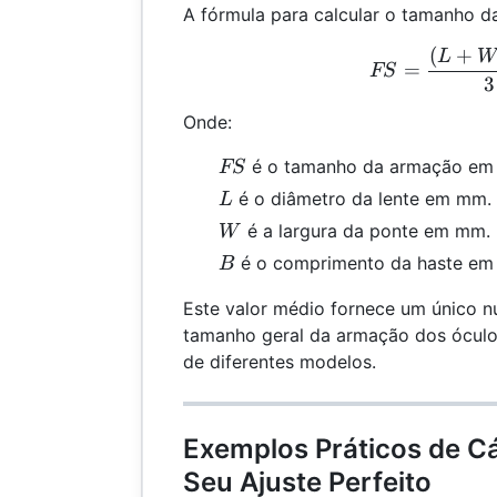
A fórmula para calcular o tamanho d
(
+
FS 
L
=
FS
3
Onde:
FS
é o tamanho da armação em 
FS
L
é o diâmetro da lente em mm.
L
W
é a largura da ponte em mm.
W
B
é o comprimento da haste em
B
Este valor médio fornece um único 
tamanho geral da armação dos óculo
de diferentes modelos.
Exemplos Práticos de Cá
Seu Ajuste Perfeito