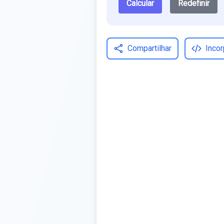
Calcular
Redefinir
Compartilhar
Incor