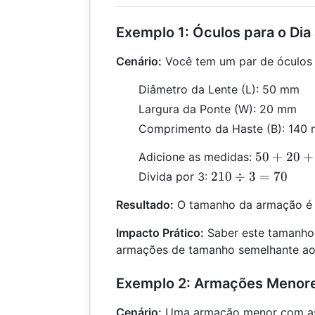
Exemplo 1: Óculos para o Dia 
Cenário:
Você tem um par de óculos 
Diâmetro da Lente (L): 50 mm
Largura da Ponte (W): 20 mm
Comprimento da Haste (B): 140
50
50
+
20
+
Adicione as medidas:
+
210
210
÷
3
=
70
Divida por 3:
20
\div
+
Resultado:
O tamanho da armação é
3 =
140
70
Impacto Prático:
Saber este tamanho 
=
armações de tamanho semelhante ao
210
Exemplo 2: Armações Menor
Cenário:
Uma armação menor com as 