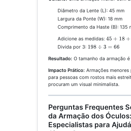
Diâmetro da Lente (L): 45 mm
Largura da Ponte (W): 18 mm
Comprimento da Haste (B): 135
45
45
+
18
+
Adicione as medidas:
+
198
198
÷
3
=
66
Divida por 3:
18
\div
+
Resultado:
O tamanho da armação é
3 =
135
66
Impacto Prático:
Armações menores 
=
para pessoas com rostos mais estrei
198
procuram um visual minimalista.
Perguntas Frequentes 
da Armação dos Óculos:
Especialistas para Ajudá