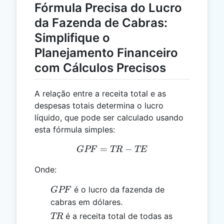
Fórmula Precisa do Lucro
da Fazenda de Cabras:
Simplifique o
Planejamento Financeiro
com Cálculos Precisos
A relação entre a receita total e as
despesas totais determina o lucro
líquido, que pode ser calculado usando
esta fórmula simples:
=
GPF = TR - TE
−
GPF
TR
TE
Onde:
GPF
é o lucro da fazenda de
GPF
cabras em dólares.
TR
é a receita total de todas as
TR