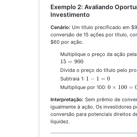
Exemplo 2: Avaliando Oportu
Investimento
Cenário:
Um título precificado em $
conversão de 15 ações por título, c
$60 por ação.
Multiplique o preço da ação pel
15
=
900
Divida o preço do título pelo pr
1
1
−
1
=
0
Subtraia 1:
-
0
0
×
100
=
Multiplique por 100:
1
\times
=
Interpretação:
Sem prêmio de conversã
100 =
0
igualmente à ação. Os investidores 
0\%
conversão para potenciais direitos d
liquidez.