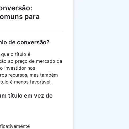
onversão:
Comuns para
êmio de conversão?
que o título é
ação ao preço de mercado da
do investidor nos
tros recursos, mas também
ítulo é menos favorável.
m título em vez de
ificativamente