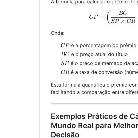
A fórmula para calcular o prêmio de 
CP 
(
BC
=
CP
×
SP
CR
Onde:
CP
é a porcentagem do prêmio
CP
BC
é o preço atual do título
BC
SP
é o preço de mercado da aç
SP
CR
é a taxa de conversão (númer
CR
Esta fórmula quantifica o prêmio c
facilitando a comparação entre difere
Exemplos Práticos de Cá
Mundo Real para Melho
Decisão