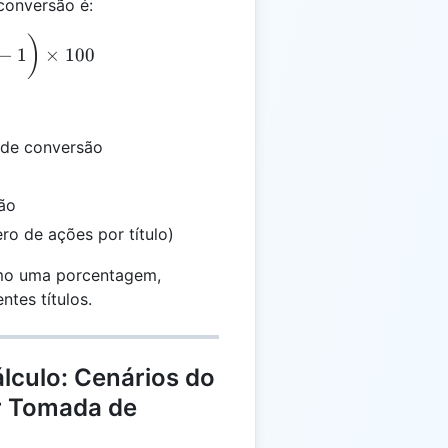
conversão é:
= \left(\frac{BC}{SP \times CR} - 1\right) \times 1
)
−
1
×
100
 de conversão
ão
o de ações por título)
omo uma porcentagem,
ntes títulos.
lculo: Cenários do
r Tomada de