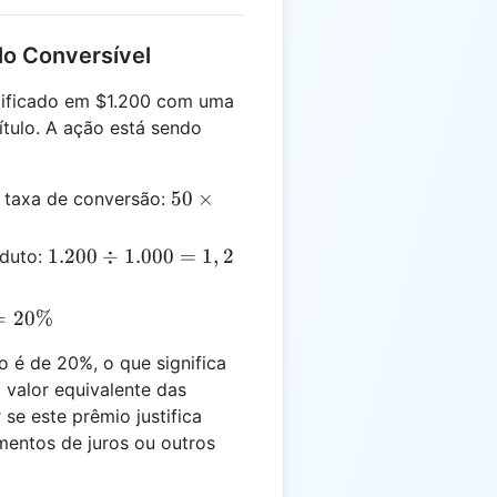
lo Conversível
ecificado em $1.200 com uma
ítulo. A ação está sendo
50
50
×
a taxa de conversão:
\times
20 =
1.200
1.200
÷
1.000
=
1
,
2
oduto:
1.000
÷
1.000
=
20%
= 1,2
 é de 20%, o que significa
 valor equivalente das
se este prêmio justifica
mentos de juros ou outros