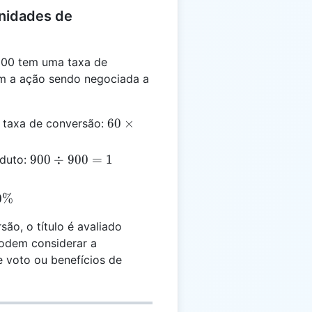
nidades de
900 tem uma taxa de
om a ação sendo negociada a
60
60
×
a taxa de conversão:
\times
15 =
900
900
÷
900
=
1
oduto:
900
÷
900
0%
= 1
o, o título é avaliado
podem considerar a
e voto ou benefícios de