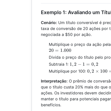
Exemplo 1: Avaliando um Títu
Cenário:
Um título conversível é pr
taxa de conversão de 20 ações por t
negociada a $50 por ação.
Multiplique o preço da ação pel
20
=
1.000
Divida o preço do título pelo pr
1,2
1
,
2
−
1
=
0
,
2
Subtraia 1:
- 1
0,2
0
,
2
×
100
Multiplique por 100:
=
\times
0,2
Interpretação:
O prêmio de conversão
100 =
que o título custa 20% mais do que o
20\%
ações. Os investidores devem decidir 
manter o título para potenciais paga
benefícios.