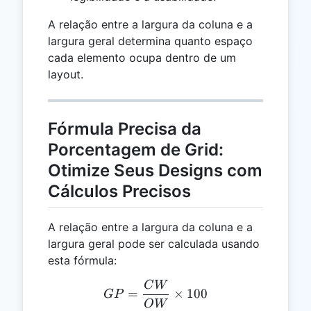
A relação entre a largura da coluna e a
largura geral determina quanto espaço
cada elemento ocupa dentro de um
layout.
Fórmula Precisa da
Porcentagem de Grid:
Otimize Seus Designs com
Cálculos Precisos
A relação entre a largura da coluna e a
largura geral pode ser calculada usando
esta fórmula:
C
W
GP = \frac{CW}{OW} \t
=
×
100
GP
O
W