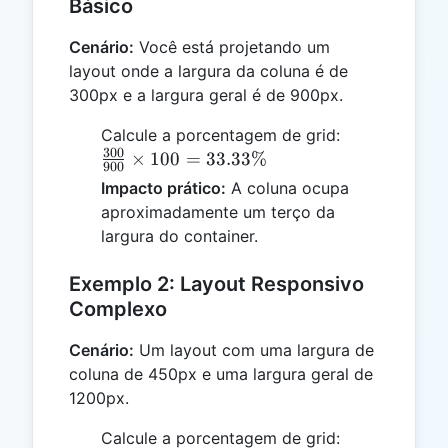
Básico
Cenário:
Você está projetando um
layout onde a largura da coluna é de
300px e a largura geral é de 900px.
\frac{300}
Calcule a porcentagem de grid:
300
{900}
×
100
=
33.33%
900
\times 100
Impacto prático:
A coluna ocupa
= 33.33\%
aproximadamente um terço da
largura do container.
Exemplo 2: Layout Responsivo
Complexo
Cenário:
Um layout com uma largura de
coluna de 450px e uma largura geral de
1200px.
\frac{450}
Calcule a porcentagem de grid: