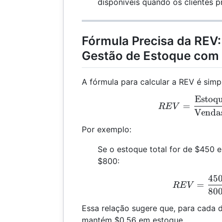
disponíveis quando os clientes p
Fórmula Precisa da REV:
Gestão de Estoque com 
A fórmula para calcular a REV é simp
Estoqu
REV
=
RE
V
Vendas
Por exemplo:
Se o estoque total for de $450 e
$800:
45
R
=
RE
V
80
Essa relação sugere que, para cada 
mantém $0,56 em estoque.