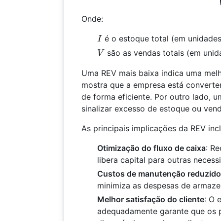
Onde:
I
é o estoque total (em unidades
I
V
são as vendas totais (em unid
V
Uma REV mais baixa indica uma melh
mostra que a empresa está convert
de forma eficiente. Por outro lado, 
sinalizar excesso de estoque ou venda
As principais implicações da REV inc
Otimização do fluxo de caixa
: R
libera capital para outras neces
Custos de manutenção reduzid
minimiza as despesas de armaz
Melhor satisfação do cliente
: O 
adequadamente garante que os 