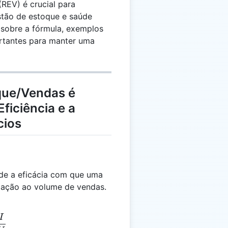
REV) é crucial para
stão de estoque e saúde
s sobre a fórmula, exemplos
ortantes para manter uma
que/Vendas é
ficiência e a
cios
de a eficácia com que uma
lação ao volume de vendas.
I
 = \frac{I}{V}