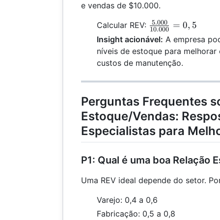
e vendas de $10.000.
5.000
\frac{5.000}
=
0
,
5
Calcular REV:
10.000
{10.000} =
Insight acionável:
A empresa pode
0,5
níveis de estoque para melhorar 
custos de manutenção.
Perguntas Frequentes s
Estoque/Vendas: Respo
Especialistas para Melh
P1: Qual é uma boa Relação 
Uma REV ideal depende do setor. Po
Varejo: 0,4 a 0,6
Fabricação: 0,5 a 0,8