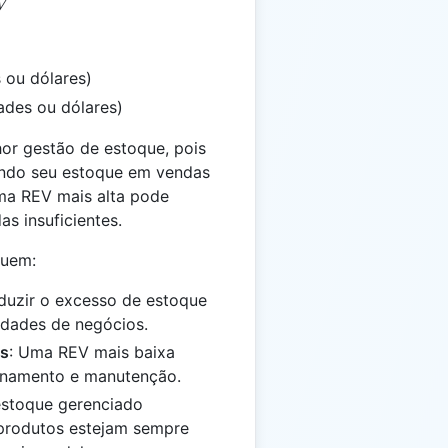
V
 ou dólares)
ades ou dólares)
or gestão de estoque, pois
endo seu estoque em vendas
uma REV mais alta pode
s insuficientes.
luem:
eduzir o excesso de estoque
sidades de negócios.
os
: Uma REV mais baixa
enamento e manutenção.
estoque gerenciado
produtos estejam sempre