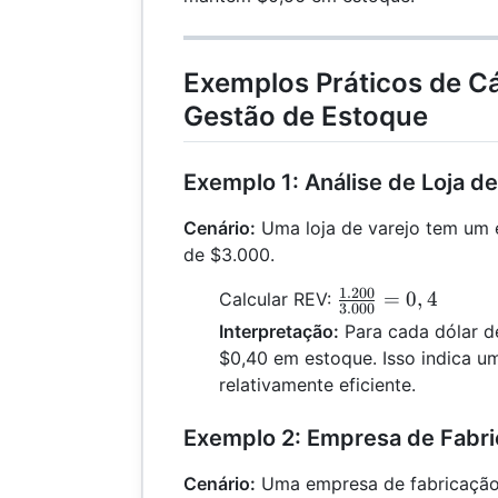
Exemplos Práticos de Cá
Gestão de Estoque
Exemplo 1: Análise de Loja de
Cenário:
Uma loja de varejo tem um 
de $3.000.
1.200
\frac{1.200}
=
0
,
4
Calcular REV:
3.000
{3.000} =
Interpretação:
Para cada dólar d
0,4
$0,40 em estoque. Isso indica u
relativamente eficiente.
Exemplo 2: Empresa de Fabr
Cenário:
Uma empresa de fabricação