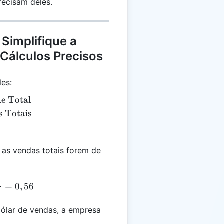
recisam deles.
 Simplifique a
Cálculos Precisos
les:
e Total
 = \frac{\text{Estoque Total}}{\text{Vendas Totai
 Totais
 as vendas totais forem de
0
EV = \frac{450}{800} = 0,56
=
0
,
56
0
dólar de vendas, a empresa