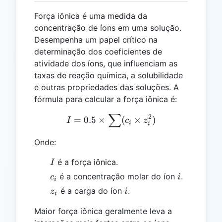
Força iônica é uma medida da
concentração de íons em uma solução.
Desempenha um papel crítico na
determinação dos coeficientes de
atividade dos íons, que influenciam as
taxas de reação química, a solubilidade
e outras propriedades das soluções. A
fórmula para calcular a força iônica é:
∑
I = 0.5 \times \sum(c_i \t
2
=
0.5
×
(
×
)
I
c
z
i
i
Onde:
I
é a força iônica.
I
c_i
i
é a concentração molar do íon
.
c
i
i
z_i
i
é a carga do íon
.
z
i
i
Maior força iônica geralmente leva a