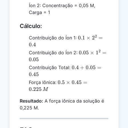
Íon 2: Concentração = 0,05 M,
Carga = 1
Cálculo:
2
0.1
0.1
×
2
=
Contribuição do Íon 1:
\times
0.4
2^2 =
2
0.05
0.05
×
1
=
Contribuição do Íon 2:
0.4
\times
0.05
1^2 =
0.4
0.4
+
0.05
=
Contribuição Total:
0.05
+
0.45
0.05
0.5
0.5
×
0.45
=
Força Iônica:
=
\times
0.225
M
0.45
0.45
Resultado:
A força iônica da solução é
=
0,225 M.
0.225
\, M