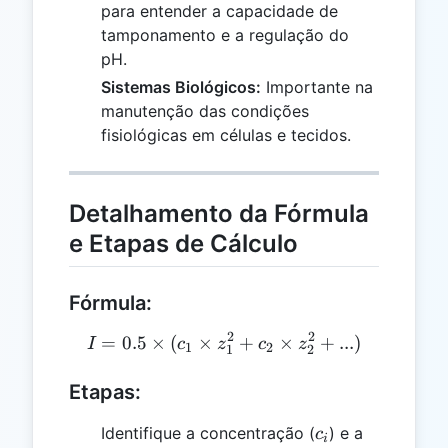
para entender a capacidade de
tamponamento e a regulação do
pH.
Sistemas Biológicos:
Importante na
manutenção das condições
fisiológicas em células e tecidos.
Detalhamento da Fórmula
e Etapas de Cálculo
Fórmula:
2
2
=
0.5
×
(
×
I = 0.5 \times (c_1 \times 
+
×
+
...
)
I
c
z
c
z
1
2
1
2
Etapas:
c_i
Identifique a concentração (
) e a
c
i