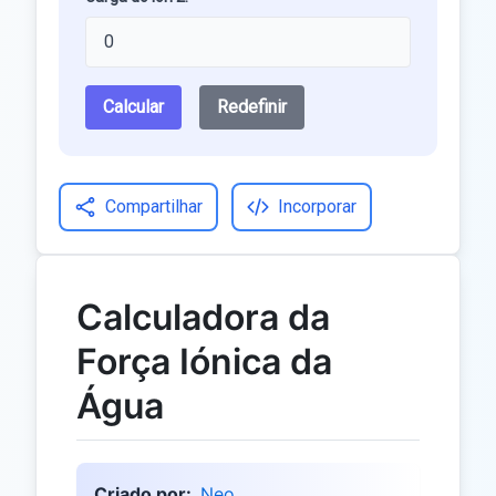
Calcular
Redefinir
Compartilhar
Incorporar
Calculadora da
Força Iónica da
Água
Criado por:
Neo