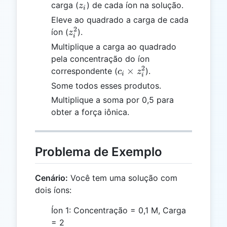
z_i
carga (
) de cada íon na solução.
z
i
Eleve ao quadrado a carga de cada
2
z_i^2
íon (
).
z
i
Multiplique a carga ao quadrado
pela concentração do íon
2
c_i
×
correspondente (
).
c
z
i
i
\times
Some todos esses produtos.
z_i^2
Multiplique a soma por 0,5 para
obter a força iônica.
Problema de Exemplo
Cenário:
Você tem uma solução com
dois íons:
Íon 1: Concentração = 0,1 M, Carga
= 2