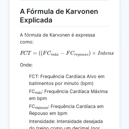
A Fórmula de Karvonen
Explicada
A fórmula de Karvonen é expressa
como:
=
((
−
FCT = ((FC_{máx} - FC_{r
)
×
FCT
F
C
F
C
I
n
t
e
n
s
i
d
a
d
e
ˊ
m
a
x
re
p
o
u
so
Onde:
FCT: Frequência Cardíaca Alvo em
batimentos por minuto (bpm)
FC
: Frequência Cardíaca Máxima
máx
em bpm
FC
: Frequência Cardíaca em
repouso
Repouso em bpm
Intensidade: Intensidade desejada
do treino como um decimal (por