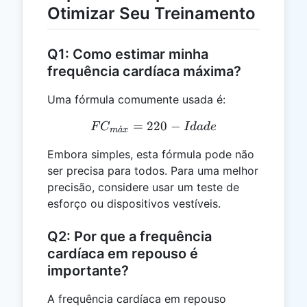
Otimizar Seu Treinamento
Q1: Como estimar minha
frequência cardíaca máxima?
Uma fórmula comumente usada é:
=
220
FC_{máx} = 220 - Idade
−
F
C
I
d
a
d
e
ˊ
m
a
x
Embora simples, esta fórmula pode não
ser precisa para todos. Para uma melhor
precisão, considere usar um teste de
esforço ou dispositivos vestíveis.
Q2: Por que a frequência
cardíaca em repouso é
importante?
A frequência cardíaca em repouso