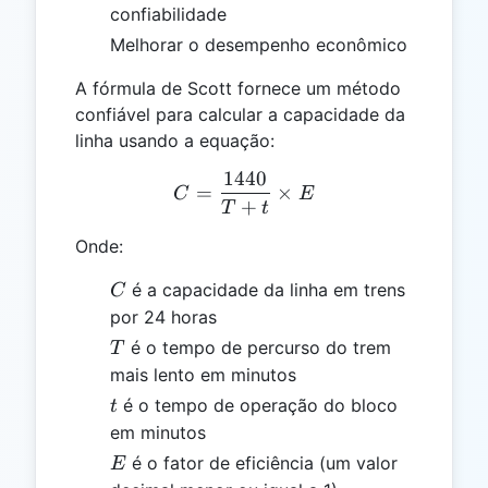
confiabilidade
Melhorar o desempenho econômico
A fórmula de Scott fornece um método
confiável para calcular a capacidade da
linha usando a equação:
1440
C = \frac{1440}{T + t} \
=
×
C
E
+
T
t
Onde:
C
é a capacidade da linha em trens
C
por 24 horas
T
é o tempo de percurso do trem
T
mais lento em minutos
t
é o tempo de operação do bloco
t
em minutos
E
é o fator de eficiência (um valor
E