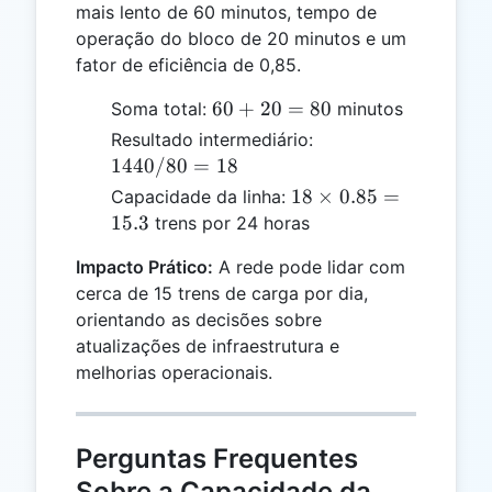
mais lento de 60 minutos, tempo de
operação do bloco de 20 minutos e um
fator de eficiência de 0,85.
60
60
+
20
=
80
Soma total:
minutos
+
1440
Resultado intermediário:
20
/ 80
1440/80
=
18
=
= 18
18
18
×
0.85
=
Capacidade da linha:
80
\times
15.3
trens por 24 horas
0.85
Impacto Prático:
A rede pode lidar com
=
cerca de 15 trens de carga por dia,
15.3
orientando as decisões sobre
atualizações de infraestrutura e
melhorias operacionais.
Perguntas Frequentes
Sobre a Capacidade da