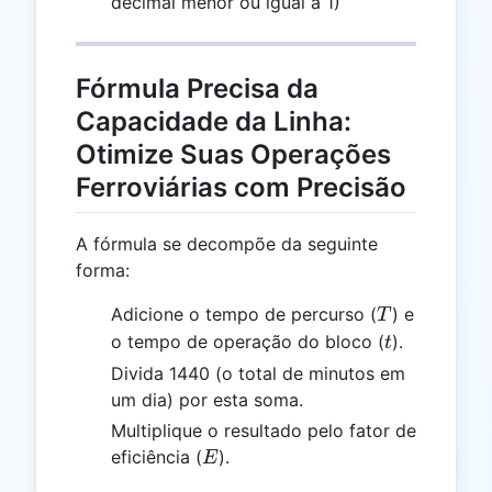
decimal menor ou igual a 1)
Fórmula Precisa da
Capacidade da Linha:
Otimize Suas Operações
Ferroviárias com Precisão
A fórmula se decompõe da seguinte
forma:
T
Adicione o tempo de percurso (
) e
T
t
o tempo de operação do bloco (
).
t
Divida 1440 (o total de minutos em
um dia) por esta soma.
Multiplique o resultado pelo fator de
E
eficiência (
).
E