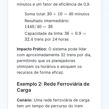
minutos e um fator de eficiência de 0,9.
30
30
+
10
=
40
Soma total:
minutos
+
1440
Resultado intermediário:
10
/ 40
1440/40
=
36
=
= 36
36
36
×
0.9
=
Capacidade da linha:
40
\times
32.4
trens por 24 horas
0.9 =
Impacto Prático:
O sistema pode lidar
32.4
com aproximadamente 32 trens por dia,
permitindo que os planejadores
otimizem os horários e aloquem os
recursos de forma eficaz.
Exemplo 2: Rede Ferroviária de
Carga
Cenário:
Uma rede ferroviária de carga
tem um tempo de percurso do trem