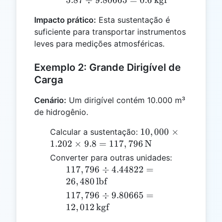
5.87
÷
9.80665
=
0.6
kgf
5.87 \,
= 1.32 \,
9.80665 =
\text{N}
\text{lbf}
Impacto prático:
Esta sustentação é
0.6 \,
suficiente para transportar instrumentos
\text{kgf}
leves para medições atmosféricas.
Exemplo 2: Grande Dirigível de
Carga
Cenário:
Um dirigível contém 10.000 m³
de hidrogênio.
10,000
10
,
000
×
Calcular a sustentação:
\times
1.202
×
9.8
=
117
,
796
N
1.202
Converter para outras unidades:
\times
117,796
117
,
796
÷
4.44822
=
9.8 =
\div
26
,
480
lbf
117,796
4.44822
117,796
117
,
796
÷
9.80665
=
\,
= 26,480
\div
12
,
012
kgf
\text{N}
\,
9.80665 =