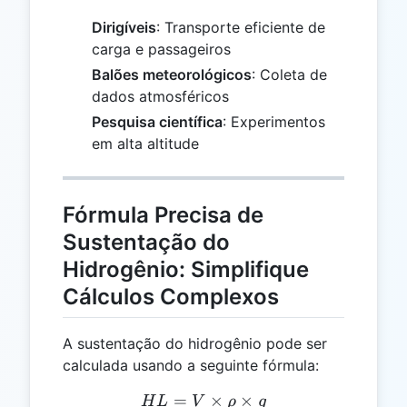
Dirigíveis
: Transporte eficiente de
carga e passageiros
Balões meteorológicos
: Coleta de
dados atmosféricos
Pesquisa científica
: Experimentos
em alta altitude
Fórmula Precisa de
Sustentação do
Hidrogênio: Simplifique
Cálculos Complexos
A sustentação do hidrogênio pode ser
calculada usando a seguinte fórmula:
=
HL = V \times \rho \times
×
×
H
L
V
ρ
g