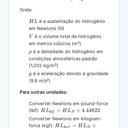
Onde:
HL
é a sustentação do hidrogênio
H
L
em Newtons (N)
V
é o volume total de hidrogênio
V
em metros cúbicos (m³)
\rho
é a densidade do hidrogênio em
ρ
condições atmosféricas padrão
(1,202 kg/m³)
g
é a aceleração devido à gravidade
g
(9,8 m/s²)
Para outras unidades:
Converter Newtons em pound-force
HL_{lbf}
=
÷
4.44822
(lbf):
H
L
H
L
l
b
f
N
=
Converter Newtons em kilogram-
HL_{N}
HL_{kgf}
=
÷
force (kgf):
H
L
H
L
k
g
f
N