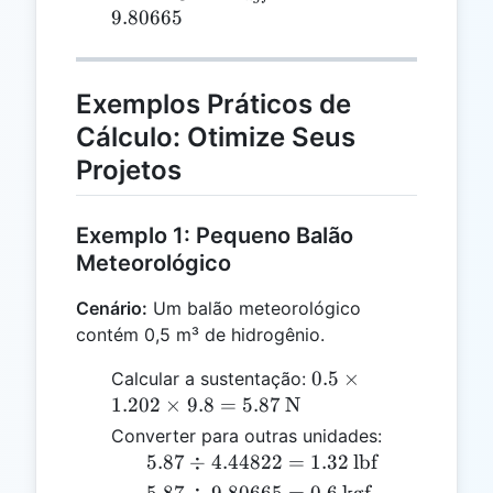
\div
=
9.80665
4.44822
HL_{N}
\div
9.80665
Exemplos Práticos de
Cálculo: Otimize Seus
Projetos
Exemplo 1: Pequeno Balão
Meteorológico
Cenário:
Um balão meteorológico
contém 0,5 m³ de hidrogênio.
0.5
0.5
×
Calcular a sustentação:
\times
1.202
×
9.8
=
5.87
N
1.202
Converter para outras unidades:
\times
5.87 \div
5.87
÷
4.44822
=
1.32
lbf
9.8 =
4.44822
5.87 \div