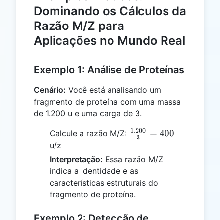
Dominando os Cálculos da
Razão M/Z para
Aplicações no Mundo Real
Exemplo 1: Análise de Proteínas
Cenário:
Você está analisando um
fragmento de proteína com uma massa
de 1.200 u e uma carga de 3.
1.200
\frac{1.200}
=
400
Calcule a razão M/Z:
3
{3} = 400
u/z
Interpretação:
Essa razão M/Z
indica a identidade e as
características estruturais do
fragmento de proteína.
Exemplo 2: Detecção de