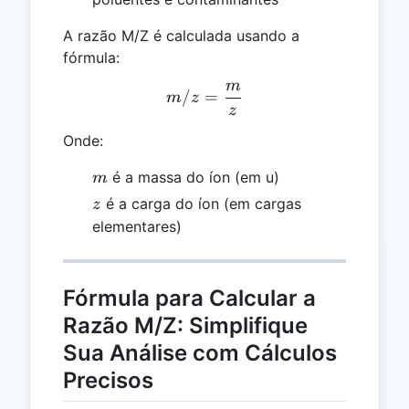
A razão M/Z é calculada usando a
fórmula:
m
m/z = \frac{m}{z}
/
=
m
z
z
Onde:
m
é a massa do íon (em u)
m
z
é a carga do íon (em cargas
z
elementares)
Fórmula para Calcular a
Razão M/Z: Simplifique
Sua Análise com Cálculos
Precisos