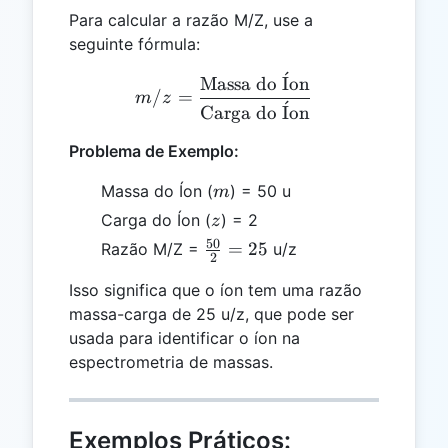
Para calcular a razão M/Z, use a
seguinte fórmula:
ˊ
m/z = \frac{\text{Massa 
Massa do
I
on
/
=
m
z
ˊ
Carga do
I
on
Problema de Exemplo:
m
Massa do Íon (
) = 50 u
m
z
Carga do Íon (
) = 2
z
50
\frac{50}
=
25
Razão M/Z =
u/z
2
{2} = 25
Isso significa que o íon tem uma razão
massa-carga de 25 u/z, que pode ser
usada para identificar o íon na
espectrometria de massas.
Exemplos Práticos: