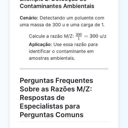
Contaminantes Ambientais
Cenário:
Detectando um poluente com
uma massa de 300 u e uma carga de 1.
300
\frac{300}
=
300
Calcule a razão M/Z:
u/z
1
{1} = 300
Aplicação:
Use essa razão para
identificar o contaminante em
amostras ambientais.
Perguntas Frequentes
Sobre as Razões M/Z:
Respostas de
Especialistas para
Perguntas Comuns