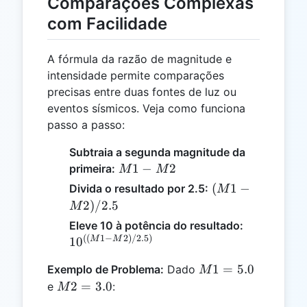
Comparações Complexas
com Facilidade
A fórmula da razão de magnitude e
intensidade permite comparações
precisas entre duas fontes de luz ou
eventos sísmicos. Veja como funciona
passo a passo:
Subtraia a segunda magnitude da
M1
1
−
2
primeira:
M
M
-
(M1
(
1
−
Divida o resultado por 2.5:
M
M2
-
2
)
/2.5
M
M2)
10^{((M1
Eleve 10 à potência do resultado:
/
((
1
−
2
)
/2.5
)
- M2) /
M
M
1
0
2.5
2.5)}
M1
1
=
5.0
Exemplo de Problema:
Dado
M
=
M2
2
=
3.0
e
:
M
5.0
=