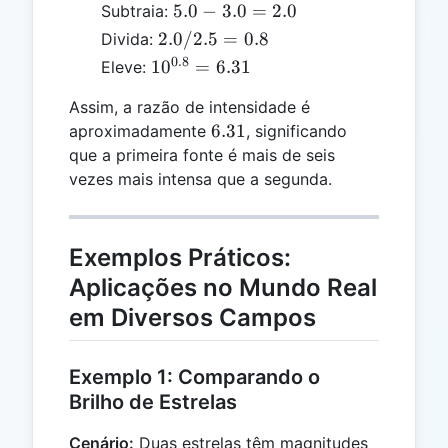
5.0
5.0
−
3.0
=
2.0
Subtraia:
3.0
-
2.0
2.0/2.5
=
0.8
Divida:
3.0
/
0.8
10^{0.8}
1
0
=
6.31
Eleve:
=
2.5
= 6.31
2.0
=
Assim, a razão de intensidade é
0.8
6.31
6.31
aproximadamente
, significando
que a primeira fonte é mais de seis
vezes mais intensa que a segunda.
Exemplos Práticos:
Aplicações no Mundo Real
em Diversos Campos
Exemplo 1: Comparando o
Brilho de Estrelas
Cenário:
Duas estrelas têm magnitudes