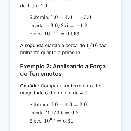
1.0
4.0
1.0
4.0
de
e
.
1.0
1.0
−
4.0
=
−
3.0
Subtraia:
-
-3.0
−
3.0/2.5
=
−
1.2
Divida:
4.0
/
−
1.2
10^{-1.2}
1
0
=
0.0631
Eleve:
=
2.5
= 0.0631
-3.0
1/16
=
1/16
A segunda estrela é cerca de
tão
-1.2
brilhante quanto a primeira.
Exemplo 2: Analisando a Força
de Terremotos
Cenário:
Compare um terremoto de
6.0
4.0
6.0
4.0
magnitude
com um de
.
6.0
6.0
−
4.0
=
2.0
Subtraia:
-
2.0
2.0/2.5
=
0.8
Divida:
4.0
/
0.8
10^{0.8}
1
0
=
6.31
Eleve:
=
2.5
= 6.31