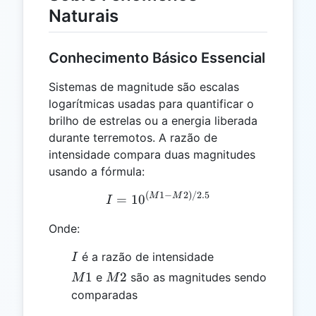
Naturais
Conhecimento Básico Essencial
Sistemas de magnitude são escalas
logarítmicas usadas para quantificar o
brilho de estrelas ou a energia liberada
durante terremotos. A razão de
intensidade compara duas magnitudes
usando a fórmula:
(
1
−
2
)
/2.5
I = 10^{(M1 - M2) / 2.5}
M
M
=
1
0
I
Onde:
I
é a razão de intensidade
I
M1
M2
1
2
e
são as magnitudes sendo
M
M
comparadas