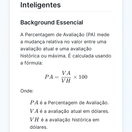
Inteligentes
Background Essencial
A Percentagem de Avaliação (PA) mede
a mudança relativa no valor entre uma
avaliação atual e uma avaliação
histórica ou máxima. É calculada usando
a fórmula:
V
A
PA = \frac{VA}{VH} \tim
=
×
100
P
A
V
H
Onde:
PA
é a Percentagem de Avaliação.
P
A
VA
é a avaliação atual em dólares.
V
A
VH
é a avaliação histórica em
V
H
dólares.