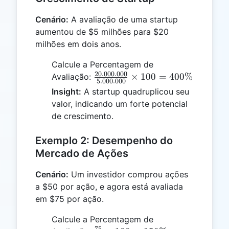
Cenário:
A avaliação de uma startup
aumentou de $5 milhões para $20
milhões em dois anos.
Calcule a Percentagem de
20.000.000
\frac{20.000.000}
×
100
=
400%
Avaliação:
5.000.000
{5.000.000}
Insight:
A startup quadruplicou seu
\times 100 =
valor, indicando um forte potencial
400\%
de crescimento.
Exemplo 2: Desempenho do
Mercado de Ações
Cenário:
Um investidor comprou ações
a $50 por ação, e agora está avaliada
em $75 por ação.
Calcule a Percentagem de
75