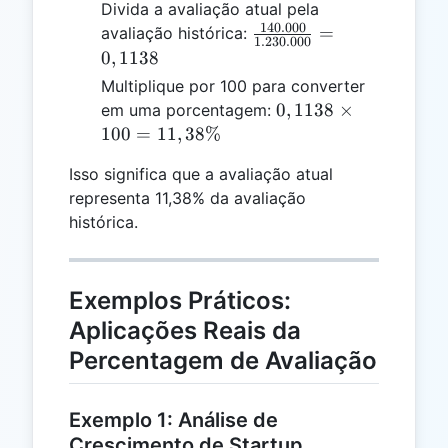
Divida a avaliação atual pela
140.000
\frac{140.000}
=
avaliação histórica:
1.230.000
{1.230.000} =
0
,
1138
0,1138
Multiplique por 100 para converter
0,1138
0
,
1138
×
em uma porcentagem:
\times
100
=
11
,
38%
100 =
Isso significa que a avaliação atual
11,38\%
representa 11,38% da avaliação
histórica.
Exemplos Práticos:
Aplicações Reais da
Percentagem de Avaliação
Exemplo 1: Análise de
Crescimento de Startup