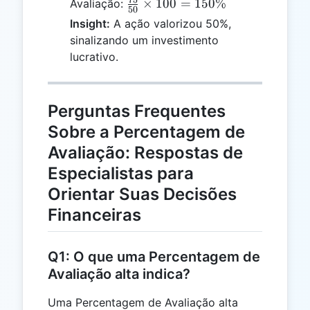
\frac{75}
×
100
=
150%
Avaliação:
50
{50}
Insight:
A ação valorizou 50%,
\times
sinalizando um investimento
100 =
lucrativo.
150\%
Perguntas Frequentes
Sobre a Percentagem de
Avaliação: Respostas de
Especialistas para
Orientar Suas Decisões
Financeiras
Q1: O que uma Percentagem de
Avaliação alta indica?
Uma Percentagem de Avaliação alta