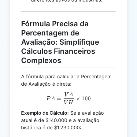
Fórmula Precisa da
Percentagem de
Avaliação: Simplifique
Cálculos Financeiros
Complexos
A fórmula para calcular a Percentagem
de Avaliação é direta:
V
A
PA = \frac{VA}{VH} \tim
=
×
100
P
A
V
H
Exemplo de Cálculo:
Se a avaliação
atual é de $140.000 e a avaliação
histórica é de $1.230.000: