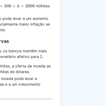
=
=
500
×
4
=
2000
milhões
es
o pode levar a um aumento
cialmente maior inflação se
0
te.
rvas
ra, os bancos mantêm mais
onetário efetivo para 2.
lhões, a oferta de moeda se
hões de dólares.
 moeda pode levar a
tas e a um crescimento