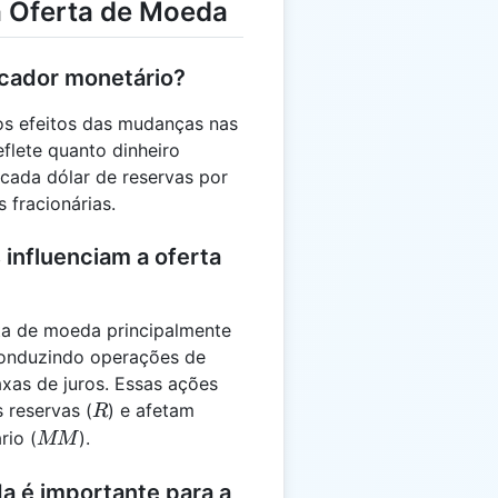
a Oferta de Moeda
licador monetário?
 os efeitos das mudanças nas
flete quanto dinheiro
 cada dólar de reservas por
 fracionárias.
influenciam a oferta
ta de moeda principalmente
 conduzindo operações de
xas de juros. Essas ações
R
 reservas (
) e afetam
R
MM
rio (
).
MM
a é importante para a