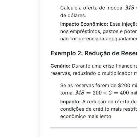
MS 
Calcule a oferta de moeda:
MS
500
de dólares.
\tim
Impacto Econômico:
Essa injeçã
4 =
nos empréstimos, gastos e poten
200
não for gerenciada adequadamen
Exemplo 2: Redução de Rese
Cenário:
Durante uma crise financei
reservas, reduzindo o multiplicador m
Se as reservas forem de $200 mi
MS =
=
200
×
2
=
400
torna:
mil
MS
200
Impacto:
A redução da oferta de
\times
condições de crédito mais restri
2 =
econômico mais lento.
400