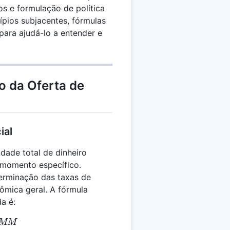
os e formulação de política
ípios subjacentes, fórmulas
para ajudá-lo a entender e
o da Oferta de
ial
dade total de dinheiro
momento específico.
erminação das taxas de
nômica geral. A fórmula
a é:
= R \times MM
MM