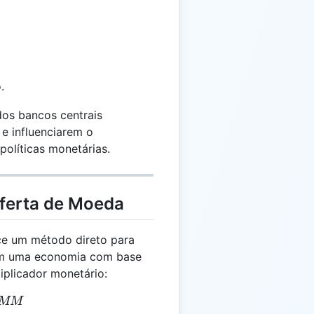
.
dos bancos centrais
 e influenciarem o
políticas monetárias.
Oferta de Moeda
ce um método direto para
l em uma economia com base
iplicador monetário:
= R \times MM
MM