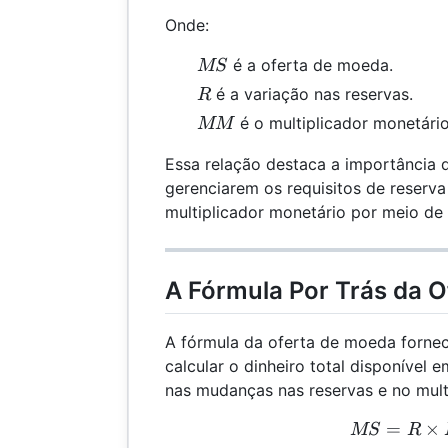
Onde:
MS
é a oferta de moeda.
MS
R
é a variação nas reservas.
R
MM
é o multiplicador monetário
MM
Essa relação destaca a importância 
gerenciarem os requisitos de reserva
multiplicador monetário por meio de 
A Fórmula Por Trás da 
A fórmula da oferta de moeda forne
calcular o dinheiro total disponíve
nas mudanças nas reservas e no mult
=
MS 
×
MS
R