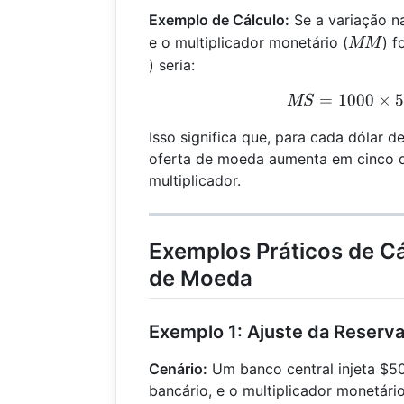
Exemplo de Cálculo:
Se a variação na
MM
e o multiplicador monetário (
) f
MM
) seria:
=
1000
MS 
×
MS
Isso significa que, para cada dólar d
oferta de moeda aumenta em cinco d
multiplicador.
Exemplos Práticos de Cá
de Moeda
Exemplo 1: Ajuste da Reserv
Cenário:
Um banco central injeta $5
bancário, e o multiplicador monetário