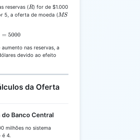
R
s reservas (
) for de $1.000
R
MS
or 5, a oferta de moeda (
MS
= 1000 \times 5 = 5000
5
=
5000
e aumento nas reservas, a
ólares devido ao efeito
lculos da Oferta
a do Banco Central
00 milhões no sistema
 é 4.